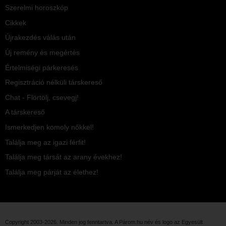
Szerelmi horoszkóp
Cikkek
Újrakezdés válás után
Új remény és megértés
Értelmiségi párkeresés
Regisztráció nélküli társkereső
Chat - Flörtölj, csevegj!
A társkereső
Ismerkedjen komoly nőkkel!
Találja meg az igazi férfit!
Találja meg társát az arany évekhez!
Találja meg párját az élethez!
Copyright 2003-2026. Minden jog fenntartva. A Párom.hu név és logo az
Egyesült