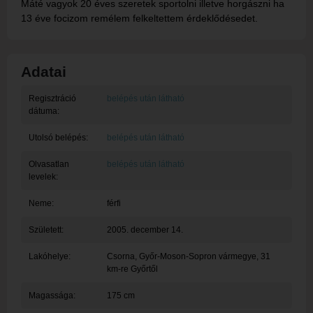
Máté vagyok 20 éves szeretek sportolni illetve horgászni ha
13 éve focizom remélem felkeltettem érdeklődésedet.
Adatai
Regisztráció
belépés után látható
dátuma:
Utolsó belépés:
belépés után látható
Olvasatlan
belépés után látható
levelek:
Neme:
férfi
Született:
2005. december 14.
Lakóhelye:
Csorna
, Győr-Moson-Sopron vármegye, 31
km-re Győrtől
Magassága:
175 cm