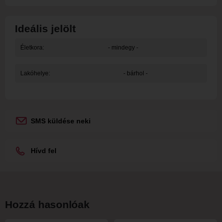
Ideális jelölt
Életkora:
- mindegy -
Lakóhelye:
- bárhol -
SMS küldése neki
Hívd fel
Hozzá hasonlóak