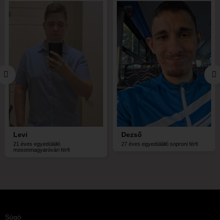
Levi
Dezső
21 éves egyedülálló
27 éves egyedülálló soproni férfi
mosonmagyaróvári férfi
Súgó