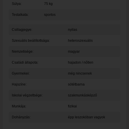
Súlya:
75 kg
Testalkata:
sportos
Csillagjegye:
nyilas
Szexuális beállítottsága:
heteroszexuális
Nemzetisége:
magyar
Családi állapota:
hajadon / nőtlen
Gyermekei:
még nincsenek
Hajszíne:
sötétbarna
Iskolai végzettsége:
szakmunkásképző
Munkája:
fizikai
Dohányzás:
épp leszokóban vagyok