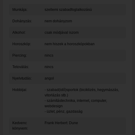
Munkája:
szellemi szabadfoglalkozású
Dohányzás:
nem dohányzom
Alkohol:
csak módjával iszom
Horoszkóp:
nem hiszek a horoszkópokban
Piercing:
nincs
Tetoválás:
nincs
Nyelvtudás:
angol
Hobbijai:
- szabad(idő)sportok (biciklizés, hegymászás,
vitorlázás stb.)
- számítástechnika, internet, computer,
webdesign
- üzlet, pénz, gazdaság
Kedvenc
Frank Herbert: Dune
könyvem: