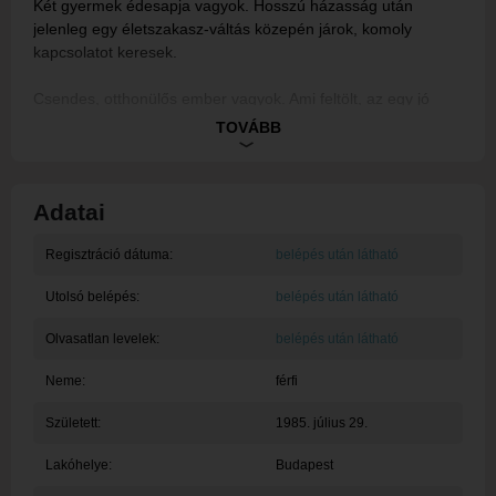
Két gyermek édesapja vagyok. Hosszú házasság után
jelenleg egy életszakasz-váltás közepén járok, komoly
kapcsolatot keresek.
Csendes, otthonülős ember vagyok. Ami feltölt, az egy jó
beszélgetés, zene, egy film, játék, vagy amikor valakivel el
TOVÁBB
lehet menni mélyebbre a felszínnél. A felszínes csevegés
kevésbé vonz, de a csöndeket jól viselem.
Adatai
Regisztráció dátuma:
belépés után látható
Utolsó belépés:
belépés után látható
Olvasatlan levelek:
belépés után látható
Neme:
férfi
Született:
1985. július 29.
Lakóhelye:
Budapest