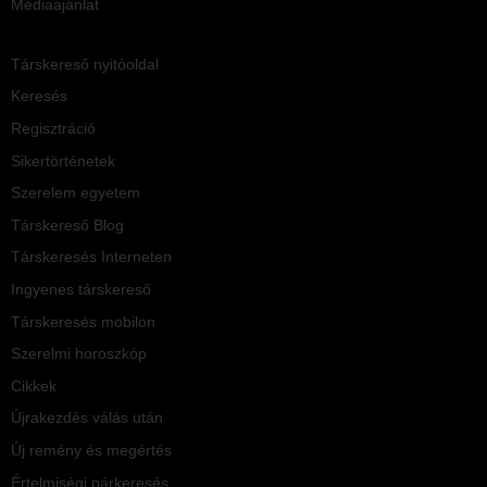
Médiaajánlat
Társkereső nyitóoldal
Keresés
Regisztráció
Sikertörténetek
Szerelem egyetem
Társkereső Blog
Társkeresés Interneten
Ingyenes társkereső
Társkeresés mobilon
Szerelmi horoszkóp
Cikkek
Újrakezdés válás után
Új remény és megértés
Értelmiségi párkeresés