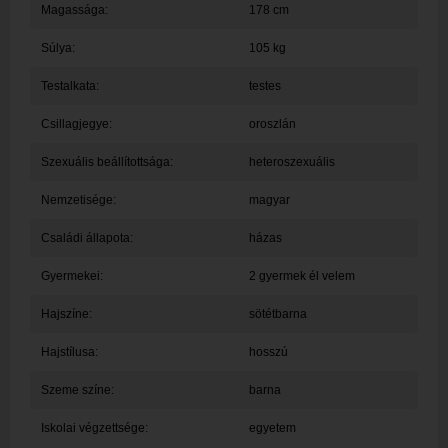
Magassága:
178 cm
Súlya:
105 kg
Testalkata:
testes
Csillagjegye:
oroszlán
Szexuális beállítottsága:
heteroszexuális
Nemzetisége:
magyar
Családi állapota:
házas
Gyermekei:
2 gyermek él velem
Hajszíne:
sötétbarna
Hajstílusa:
hosszú
Szeme színe:
barna
Iskolai végzettsége:
egyetem