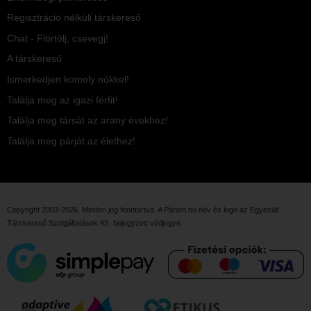
Regisztráció nélküli társkereső
Chat - Flörtölj, csevegj!
A társkereső
Ismerkedjen komoly nőkkel!
Találja meg az igazi férfit!
Találja meg társát az arany évekhez!
Találja meg párját az élethez!
Copyright 2003-2026. Minden jog fenntartva. A Párom.hu név és logo az
Egyesült
Társkereső Szolgáltatások Kft.
bejegyzett védjegye.