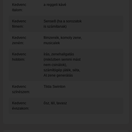
Kedvenc
a reggeli kávé
italom:
Kedvenc
Sense8 (ha a sorozatok
filmem:
is számítanak)
Kedvenc
filmzenék, komoly zene,
zeném:
musicalek
Kedvenc
írás, zenehallgatás
hobbim:
(miközben semmi mást
nem csinálok),
számítógép játék, séta,
AI zene generálás
Kedvenc
Tilda Swinton
színészem:
Kedvenc
ősz, tél, tavasz
évszakom: