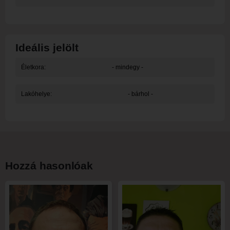
Ideális jelölt
Életkora:
- mindegy -
Lakóhelye:
- bárhol -
Hozzá hasonlóak