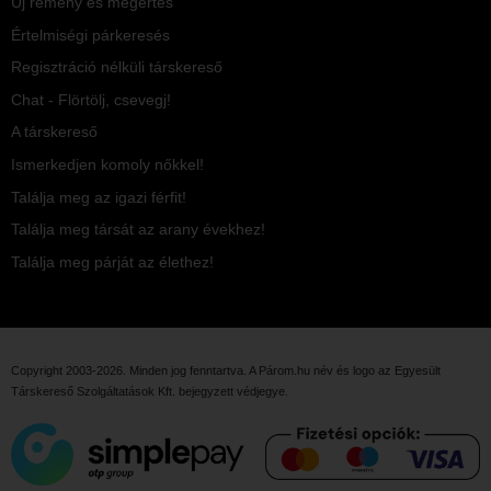
Új remény és megértés
Értelmiségi párkeresés
Regisztráció nélküli társkereső
Chat - Flörtölj, csevegj!
A társkereső
Ismerkedjen komoly nőkkel!
Találja meg az igazi férfit!
Találja meg társát az arany évekhez!
Találja meg párját az élethez!
Copyright 2003-2026. Minden jog fenntartva. A Párom.hu név és logo az
Egyesült
Társkereső Szolgáltatások Kft.
bejegyzett védjegye.