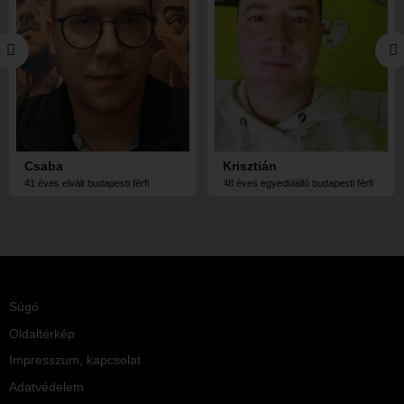
Csaba
Krisztián
41 éves elvált budapesti férfi
48 éves egyedülálló budapesti férfi
Súgó
Oldaltérkép
Impresszum, kapcsolat
Adatvédelem