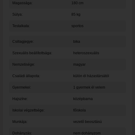
Magassága:
180 cm
Súlya:
85 kg
Testalkata:
sportos
Csillagjegye:
bika
Szexuális beállítottsága:
heteroszexuális
Nemzetisége:
magyar
Családi állapota:
külön él házastársától
Gyermekei:
1 gyermek él velem
Hajszíne:
középbarna
Iskolai végzettsége:
főiskola
Munkája:
vezető beosztású
Dohányzás:
nem dohányzom