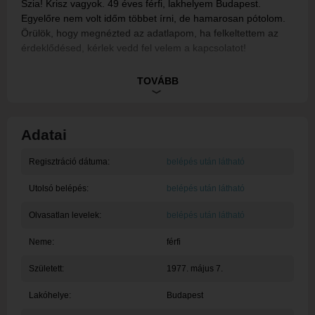
Szia! Krisz vagyok. 49 éves férfi, lakhelyem Budapest.
Egyelőre nem volt időm többet írni, de hamarosan pótolom.
Örülök, hogy megnézted az adatlapom, ha felkeltettem az
érdeklődésed, kérlek vedd fel velem a kapcsolatot!
Ez egy rendszerüzenet, tagunk egyelőre nem töltötte ki a
TOVÁBB
bemutatkozását.
Adatai
Regisztráció dátuma:
belépés után látható
Utolsó belépés:
belépés után látható
Olvasatlan levelek:
belépés után látható
Neme:
férfi
Született:
1977. május 7.
Lakóhelye:
Budapest