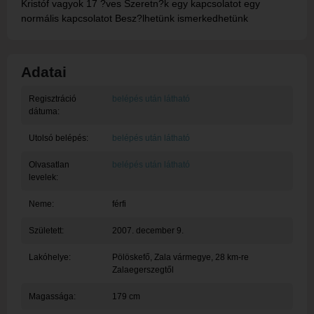
Kristóf vagyok 17 ?ves Szeretn?k egy kapcsolatot egy
normális kapcsolatot Besz?lhetünk ismerkedhetünk
Adatai
Regisztráció
belépés után látható
dátuma:
Utolsó belépés:
belépés után látható
Olvasatlan
belépés után látható
levelek:
Neme:
férfi
Született:
2007. december 9.
Lakóhelye:
Pölöskefő
, Zala vármegye, 28 km-re
Zalaegerszegtől
Magassága:
179 cm