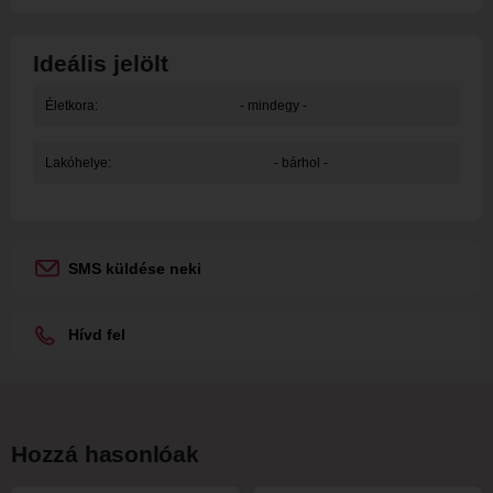
Ideális jelölt
Életkora:
- mindegy -
Lakóhelye:
- bárhol -
SMS küldése neki
Hívd fel
Hozzá hasonlóak