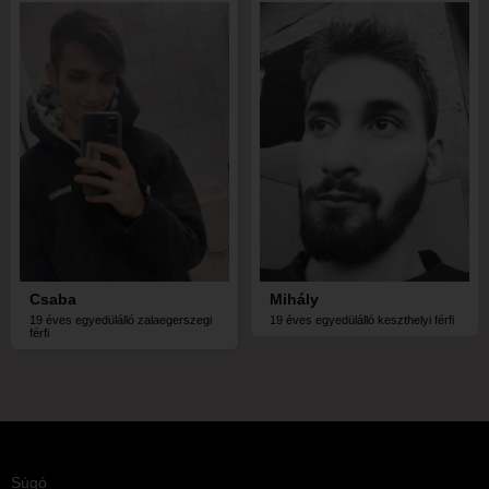
Csaba
Mihály
19 éves egyedülálló zalaegerszegi
19 éves egyedülálló keszthelyi férfi
férfi
Súgó