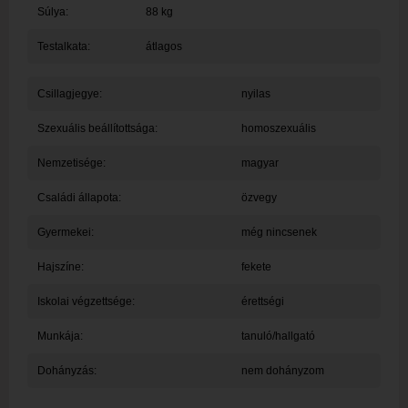
Súlya:
88 kg
Testalkata:
átlagos
Csillagjegye:
nyilas
Szexuális beállítottsága:
homoszexuális
Nemzetisége:
magyar
Családi állapota:
özvegy
Gyermekei:
még nincsenek
Hajszíne:
fekete
Iskolai végzettsége:
érettségi
Munkája:
tanuló/hallgató
Dohányzás:
nem dohányzom