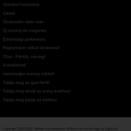
Szerelmi horoszkóp
Cikkek
Újrakezdés válás után
Új remény és megértés
Értelmiségi párkeresés
Regisztráció nélküli társkereső
Chat - Flörtölj, csevegj!
A társkereső
Ismerkedjen komoly nőkkel!
Találja meg az igazi férfit!
Találja meg társát az arany évekhez!
Találja meg párját az élethez!
Copyright 2003-2026. Minden jog fenntartva. A Párom.hu név és logo az
Egyesült