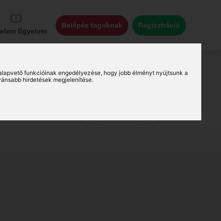
Belépés tagoknak
Regisztráció
relem Egyetem
alapvető funkcióinak engedélyezése
,
hogy jobb élményt nyújtsunk a
vánsabb hirdetések megjelenítése
.