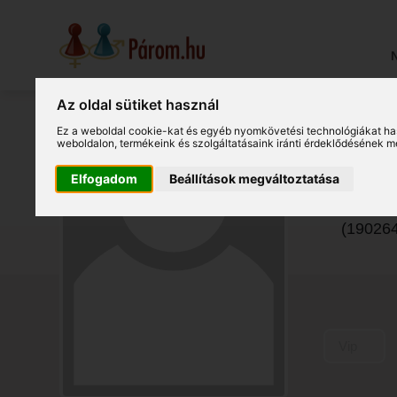
N
Az oldal sütiket használ
Ez a weboldal cookie-kat és egyéb nyomkövetési technológiákat ha
weboldalon
,
termékeink és szolgáltatásaink iránti érdeklődésének m
Ka
Elfogadom
Beállítások megváltoztatása
Körösla
(19026
Vip