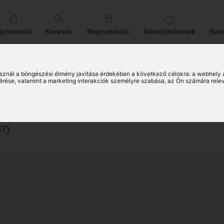
yitóoldal
Keresés
Regisztráció
Sikertörténetek
Sze
sznál a böngészési élmény javítása érdekében a következő célokra:
a webhely 
érése, valamint a marketing interakciók személyre szabása
,
az Ön számára rele
talin (75)
dányi társkereső nő
47)