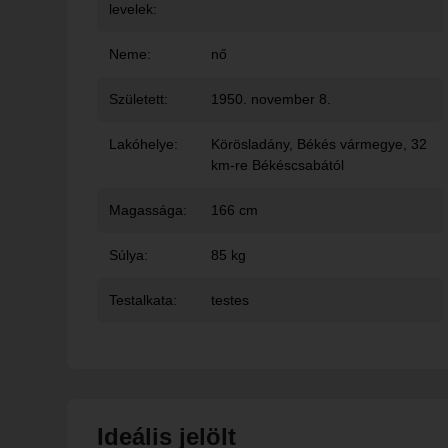
levelek:
Neme:
nő
Született:
1950. november 8.
Lakóhelye:
Körösladány
, Békés vármegye, 32
km-re Békéscsabától
Magassága:
166 cm
Súlya:
85 kg
Testalkata:
testes
Ideális jelölt