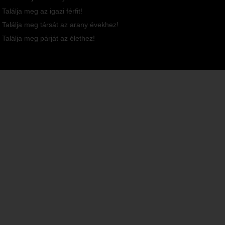
Találja meg az igazi férfit!
Találja meg társát az arany évekhez!
Találja meg párját az élethez!