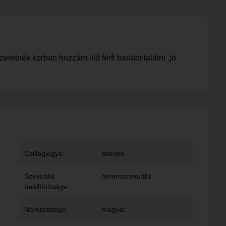
etnék korban hozzám illő férfi barátot találni .jó
Csillagjegye:
skorpió
Szexuális
heteroszexuális
beállítottsága:
Nemzetisége:
magyar