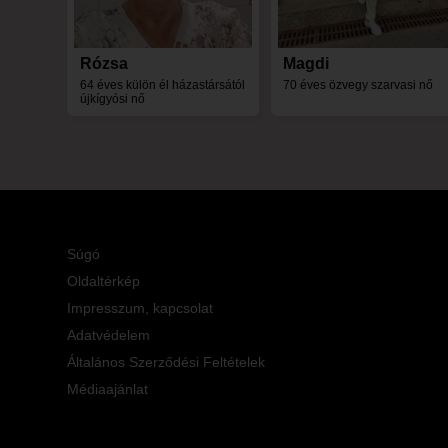
Rózsa
Magdi
64 éves külön él házastársától
70 éves özvegy szarvasi nő
újkígyósi nő
Súgó
Oldaltérkép
Impresszum, kapcsolat
Adatvédelem
Általános Szerződési Feltételek
Médiaajánlat