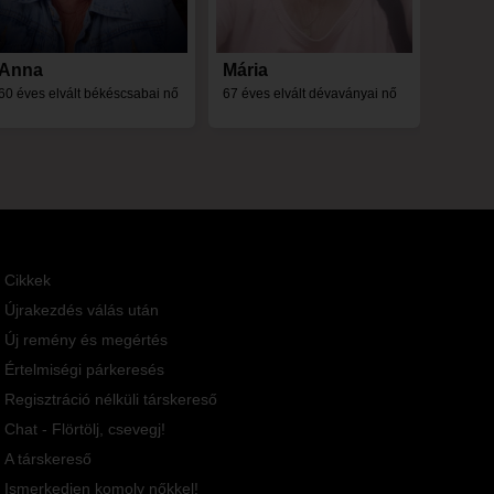
Anna
Mária
60 éves elvált békéscsabai nő
67 éves elvált dévaványai nő
Cikkek
Újrakezdés válás után
Új remény és megértés
Értelmiségi párkeresés
Regisztráció nélküli társkereső
Chat - Flörtölj, csevegj!
A társkereső
Ismerkedjen komoly nőkkel!