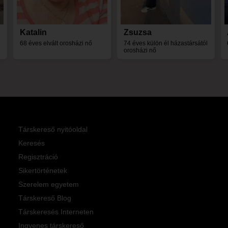
Katalin
Zsuzsa
68 éves elvált orosházi nő
74 éves külön él házastársától
orosházi nő
Társkereső nyitóoldal
Keresés
Regisztráció
Sikertörténetek
Szerelem egyetem
Társkereső Blog
Társkeresés Interneten
Ingyenes társkereső