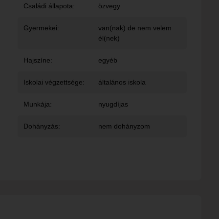
Családi állapota:
özvegy
Gyermekei:
van(nak) de nem velem
él(nek)
Hajszíne:
egyéb
Iskolai végzettsége:
általános iskola
Munkája:
nyugdíjas
Dohányzás:
nem dohányzom