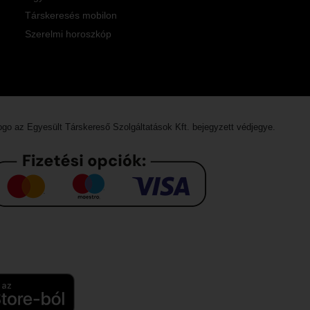
Társkeresés mobilon
Szerelmi horoszkóp
logo az
Egyesült Társkereső Szolgáltatások Kft.
bejegyzett védjegye.