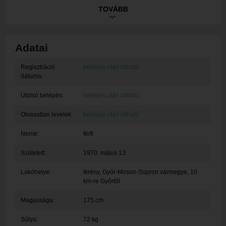
csendes, szeretni tudó barátságos embernek tartom.Sajnos
TOVÁBB
allergiás vagyok az állatszőrre, ezért olyan hölgyet keresek,
aki nem tart kisállatot a lakásban, Leginkább, győri hölgyet
szeretnék találni.
Adatai
Regisztráció
belépés után látható
dátuma:
Utolsó belépés:
belépés után látható
Olvasatlan levelek:
belépés után látható
Neme:
férfi
Született:
1970. május 13.
Lakóhelye:
Ikrény
, Győr-Moson-Sopron vármegye, 10
km-re Győrtől
Magassága:
175 cm
Súlya:
72 kg