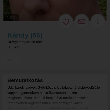
1
Károly (56)
Ikrényi társkereső férfi
(1904706)
Vip
Bemutatkozás
Üdv, károly vagyok.Győr közeli, kis faluban élek.Egyedülálló
vagyok, gyermekem nincs.Szereteten, közös
megbecsülésen, alapuló hoszútávú tartós kapcsolat
reményében regisztráltam.Nincs semilyen káros
szenvedélyem.Magamat, nyugodt természetű, kicsit