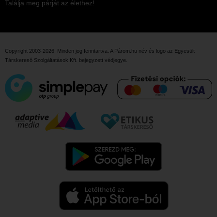
Találja meg párját az élethez!
Copyright 2003-2026. Minden jog fenntartva. A Párom.hu név és logo az
Egyesült
Társkereső Szolgáltatások Kft.
bejegyzett védjegye.