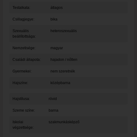
Testalkata:
átlagos
Csillagjegye:
bika
Szexuális
heteroszexuális
beállítottsága:
Nemzetisége:
magyar
Családi állapota:
hajadon / nőtlen
Gyermekei:
nem szeretnék
Hajszíne:
középbarna
Hajstílusa:
rövid
Szeme színe:
barna
Iskolai
szakmunkásképző
végzettsége: