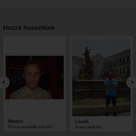
Hozzá hasonlóak
Sándor
László
55 éves egyedülálló győri férfi
53 éves elvált férfi