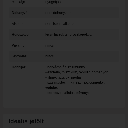
Munkája:
nyugdíjas
Dohányzás:
nem dohányzom
Alkohol:
nem iszom alkoholt
Horoszkóp:
kicsit hiszek a horoszkópokban
Piercing:
nincs
Tetoválás:
nincs
Hobbijai:
- barkácsolás, kézimunka
- ezotéria, misztikum, okkult tudományok
- filmek, sztárok, média
- számítástechnika, internet, computer,
webdesign
- természet, állatok, növények
Ideális jelölt