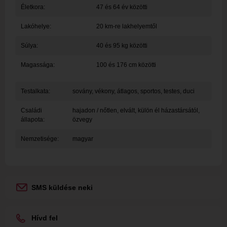
Életkora:
47 és 64 év közötti
Lakóhelye:
20 km-re lakhelyemtől
Súlya:
40 és 95 kg közötti
Magassága:
100 és 176 cm közötti
Testalkata:
sovány, vékony, átlagos, sportos, testes, duci
Családi
hajadon / nőtlen, elvált, külön él házastársától,
állapota:
özvegy
Nemzetisége:
magyar
SMS küldése neki
Hívd fel