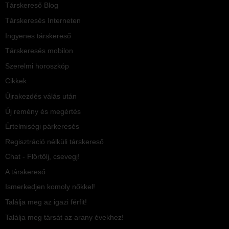
Társkereső Blog
Társkeresés Interneten
Ingyenes társkereső
Társkeresés mobilon
Szerelmi horoszkóp
Cikkek
Újrakezdés válás után
Új remény és megértés
Értelmiségi párkeresés
Regisztráció nélküli társkereső
Chat - Flörtölj, csevegj!
A társkereső
Ismerkedjen komoly nőkkel!
Találja meg az igazi férfit!
Találja meg társát az arany évekhez!