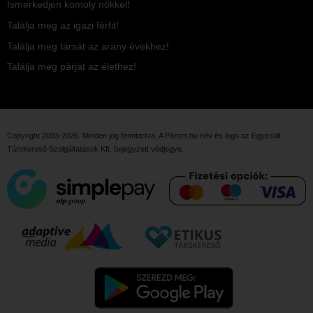
Ismerkedjen komoly nőkkel!
Találja meg az igazi férfit!
Találja meg társát az arany évekhez!
Találja meg párját az élethez!
Copyright 2003-2026. Minden jog fenntartva. A Párom.hu név és logo az
Egyesült
Társkereső Szolgáltatások Kft.
bejegyzett védjegye.