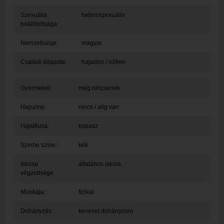
Szexuális
heteroszexuális
beállítottsága:
Nemzetisége:
magyar
Családi állapota:
hajadon / nőtlen
Gyermekei:
még nincsenek
Hajszíne:
nincs / alig van
Hajstílusa:
kopasz
Szeme színe:
kék
Iskolai
általános iskola
végzettsége:
Munkája:
fizikai
Dohányzás:
keveset dohányzom