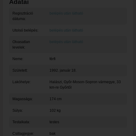
Adatai
Regisztráció
belépés után látható
dátuma:
Utolsó belépés:
belépés után látható
Olvasatlan
belépés után látható
levelek:
Neme:
férfi
Született:
1992. január 18.
Lakóhelye:
Halászi
, Győr-Moson-Sopron vármegye, 33
km-re Győrtől
Magassága:
174 cm
Súlya:
102 kg
Testalkata:
testes
Csillagjegye:
bak