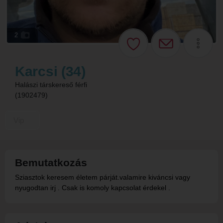
2
Karcsi (34)
Halászi társkereső férfi
(1902479)
Vip
Bemutatkozás
Sziasztok keresem életem párját.valamire kiváncsi vagy
nyugodtan irj . Csak is komoly kapcsolat érdekel .