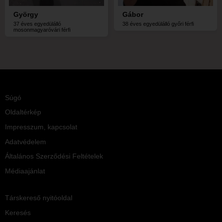
György
Gábor
37 éves egyedülálló
38 éves egyedülálló győri férfi
mosonmagyaróvári férfi
Súgó
Oldaltérkép
Impresszum, kapcsolat
Adatvédelem
Általános Szerződési Feltételek
Médiaajánlat
Társkereső nyitóoldal
Keresés