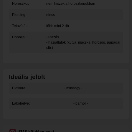
Horoszkóp:
nem hiszek a horoszkópokban
Piercing:
nincs
Tetoválás:
több mint 2 db
Hobbijai:
- utazás
- háziállatok (kutya, macska, hörcsög, papagáj
stb.)
Ideális jelölt
Életkora:
- mindegy -
Lakóhelye:
- bárhol -
SMS küldése neki