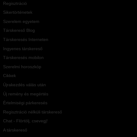
Regisztráció
Sikertörténetek
Szerelem egyetem
Társkereső Blog
Társkeresés Interneten
Ingyenes társkereső
Társkeresés mobilon
Szerelmi horoszkóp
Cikkek
Újrakezdés válás után
Új remény és megértés
Értelmiségi párkeresés
Regisztráció nélküli társkereső
Chat - Flörtölj, csevegj!
A társkereső