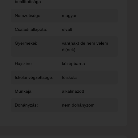
beállítottsága:
Nemzetisége:
magyar
Családi állapota:
elvált
Gyermekei:
van(nak) de nem velem
él(nek)
Hajszíne:
középbarna
Iskolai végzettsége:
főiskola
Munkája:
alkalmazott
Dohányzás:
nem dohányzom