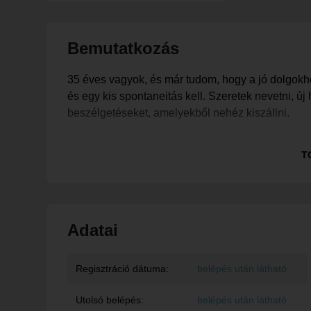
Bemutatkozás
35 éves vagyok, és már tudom, hogy a jó dolgok
és egy kis spontaneitás kell. Szeretek nevetni, új
beszélgetéseket, amelyekből nehéz kiszállni.
Ha szerinted egy jó kapcsolat alapja a kölcsönös 
T
értelmetlen dolgokon is együtt tudjunk nevetni,
Adatai
Regisztráció dátuma:
belépés után látható
Utolsó belépés:
belépés után látható