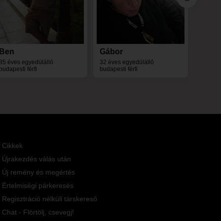
Ben
Gábor
35 éves egyedülálló
32 éves egyedülálló
budapesti férfi
budapesti férfi
Cikkek
Újrakezdés válás után
Új remény és megértés
Értelmiségi párkeresés
Regisztráció nélküli társkereső
Chat - Flörtölj, csevegj!