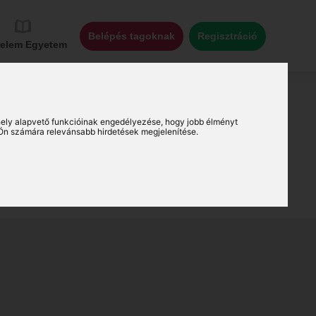
Belépés tagoknak
Regisztráció
relem Egyetem
ely alapvető funkcióinak engedélyezése
,
hogy jobb élményt
Ön számára relevánsabb hirdetések megjelenítése
.