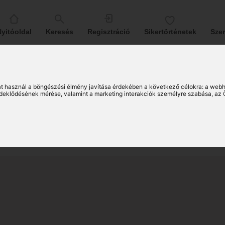
yitóoldal
Keresés
Regisztráció
Sikertörténetek
Sze
co (35)
t használ a böngészési élmény javítása érdekében a következő célokra:
a webh
érdeklődésének mérése, valamint a marketing interakciók személyre szabása
,
az 
i társkereső férfi
0)