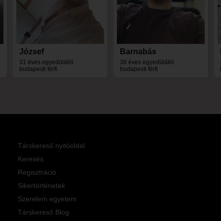
József
Barnabás
31 éves egyedülálló
36 éves egyedülálló
budapesti férfi
budapesti férfi
Társkereső nyitóoldal
Keresés
Regisztráció
Sikertörténetek
Szerelem egyetem
Társkereső Blog