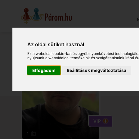
N
Az oldal sütiket használ
Jo
Ez a weboldal cookie-kat és egyéb nyomkövetési technológiáka
nyújtsunk a weboldalon
,
termékeink és szolgáltatásaink iránti 
Elfogadom
Beállítások megváltoztatása
Budapest
(190432
VIP
1