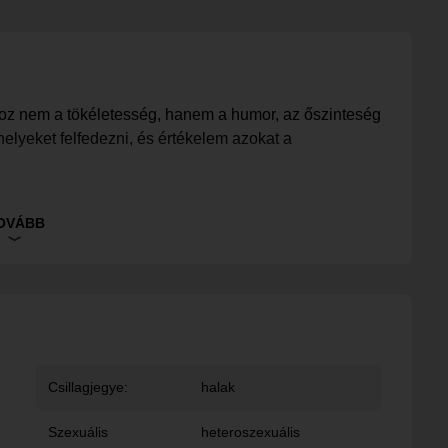
hoz nem a tökéletesség, hanem a humor, az őszinteség
 helyeket felfedezni, és értékelem azokat a
tisztelet, a vonzalom és az, hogy néha teljesen
OVÁBB
 akkor lehet, hogy érdemes megismernünk egymást.
Csillagjegye:
halak
Szexuális
heteroszexuális