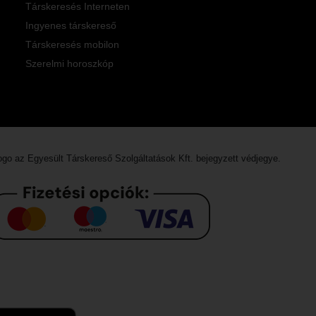
Társkeresés Interneten
Ingyenes társkereső
Társkeresés mobilon
Szerelmi horoszkóp
logo az
Egyesült Társkereső Szolgáltatások Kft.
bejegyzett védjegye.