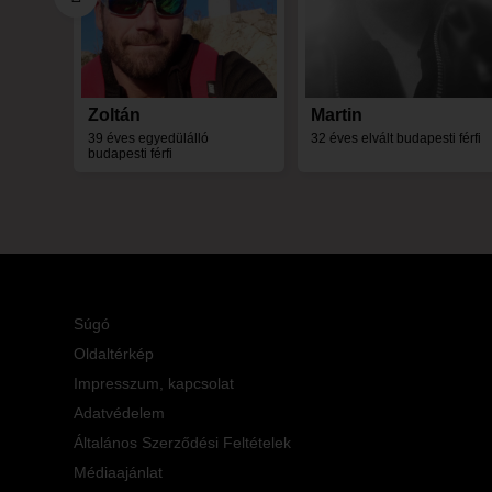
Zoltán
Martin
39 éves egyedülálló
32 éves elvált budapesti férfi
budapesti férfi
Súgó
Oldaltérkép
Impresszum, kapcsolat
Adatvédelem
Általános Szerződési Feltételek
Médiaajánlat