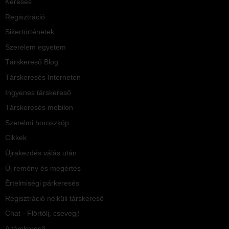
Keresés
Regisztráció
Sikertörténetek
Szerelem egyetem
Társkereső Blog
Társkeresés Interneten
Ingyenes társkereső
Társkeresés mobilon
Szerelmi horoszkóp
Cikkek
Újrakezdés válás után
Új remény és megértés
Értelmiségi párkeresés
Regisztráció nélküli társkereső
Chat - Flörtölj, csevegj!
A társkereső