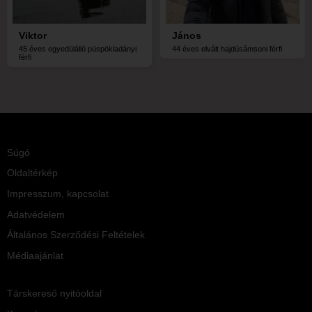
Viktor
János
45 éves egyedülálló püspökladányi
44 éves elvált hajdúsámsoni férfi
férfi
Súgó
Oldaltérkép
Impresszum, kapcsolat
Adatvédelem
Általános Szerződési Feltételek
Médiaajánlat
Társkereső nyitóoldal