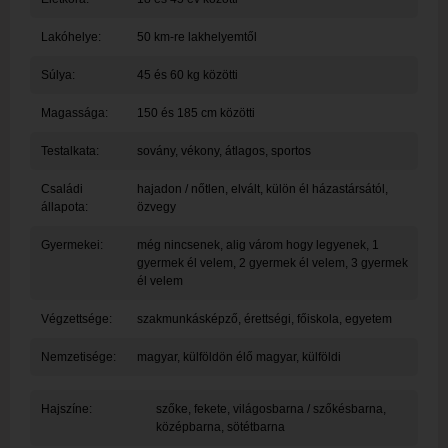
Lakóhelye:
50 km-re lakhelyemtől
Súlya:
45 és 60 kg közötti
Magassága:
150 és 185 cm közötti
Testalkata:
sovány, vékony, átlagos, sportos
Családi
hajadon / nőtlen, elvált, külön él házastársától,
állapota:
özvegy
Gyermekei:
még nincsenek, alig várom hogy legyenek, 1
gyermek él velem, 2 gyermek él velem, 3 gyermek
él velem
Végzettsége:
szakmunkásképző, érettségi, főiskola, egyetem
Nemzetisége:
magyar, külföldön élő magyar, külföldi
Hajszíne:
szőke, fekete, világosbarna / szőkésbarna,
középbarna, sötétbarna