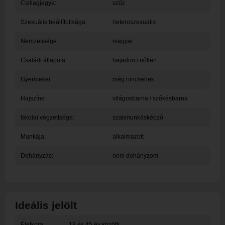
Csillagjegye:
szűz
Szexuális beállítottsága:
heteroszexuális
Nemzetisége:
magyar
Családi állapota:
hajadon / nőtlen
Gyermekei:
még nincsenek
Hajszíne:
világosbarna / szőkésbarna
Iskolai végzettsége:
szakmunkásképző
Munkája:
alkalmazott
Dohányzás:
nem dohányzom
Ideális jelölt
Életkora:
18 és 45 év közötti