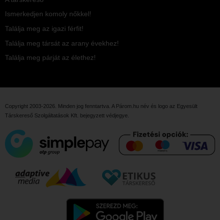
Ismerkedjen komoly nőkkel!
Találja meg az igazi férfit!
Találja meg társát az arany évekhez!
Találja meg párját az élethez!
Copyright 2003-2026. Minden jog fenntartva. A Párom.hu név és logo az
Egyesült
Társkereső Szolgáltatások Kft.
bejegyzett védjegye.