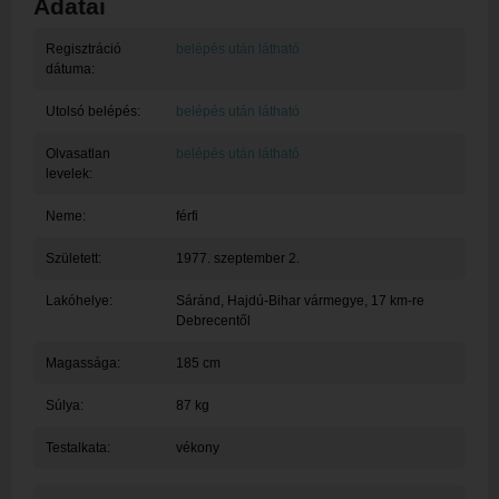
Adatai
Regisztráció
belépés után látható
dátuma:
Utolsó belépés:
belépés után látható
Olvasatlan
belépés után látható
levelek:
Neme:
férfi
Született:
1977. szeptember 2.
Lakóhelye:
Sáránd
, Hajdú-Bihar vármegye, 17 km-re
Debrecentől
Magassága:
185 cm
Súlya:
87 kg
Testalkata:
vékony