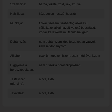
Szemszíne:
barna, fekete, zöld, kék, szürke
Hajstílusa:
közepesen hosszú, hosszú
Munkája:
fizikai, szellemi szabadfoglalkozású,
vállalkozó, alkalmazott, vezető beosztású,
irodai, kereskedelmi, tanuló/hallgató
Dohányzás:
nem dohányzom, épp leszokóban vagyok,
keveset dohányzom
Alkohol:
csak ünnepeken iszom, csak módjával iszom
Higgyen-e a
nem hiszek a horoszkópokban
horoszkópokban:
Testékszer
nincs, 1 db
(piercing):
Tetoválás:
nincs, 1 db