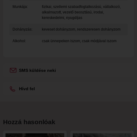
Munkája:
fizikai, szellemi szabadfoglalkozású, vállalkozó,
alkalmazott, vezető beosztású, irodai,
kereskedelmi, nyugdíjas
Dohányzás:
keveset dohányzom, rendszeresen dohányzom
Alkohol:
csak ünnepeken iszom, csak módjával iszom
SMS küldése neki
Hívd fel
Hozzá hasonlóak