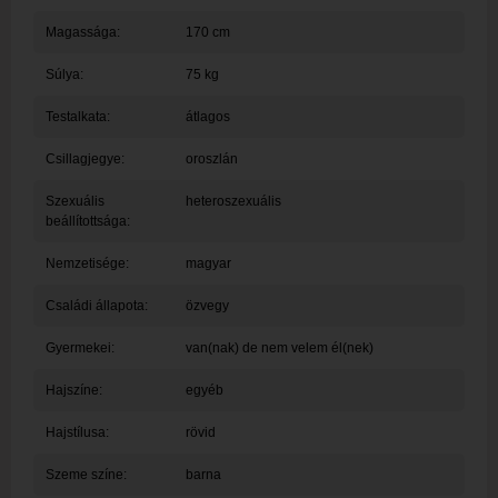
Magassága:
170 cm
Súlya:
75 kg
Testalkata:
átlagos
Csillagjegye:
oroszlán
Szexuális
heteroszexuális
beállítottsága:
Nemzetisége:
magyar
Családi állapota:
özvegy
Gyermekei:
van(nak) de nem velem él(nek)
Hajszíne:
egyéb
Hajstílusa:
rövid
Szeme színe:
barna