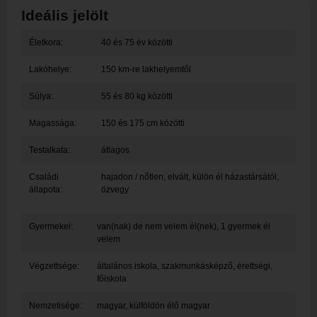
Ideális jelölt
Életkora:
40 és 75 év közötti
Lakóhelye:
150 km-re lakhelyemtől
Súlya:
55 és 80 kg közötti
Magassága:
150 és 175 cm közötti
Testalkata:
átlagos
Családi
hajadon / nőtlen, elvált, külön él házastársától,
állapota:
özvegy
Gyermekei:
van(nak) de nem velem él(nek), 1 gyermek él
velem
Végzettsége:
általános iskola, szakmunkásképző, érettségi,
főiskola
Nemzetisége:
magyar, külföldön élő magyar