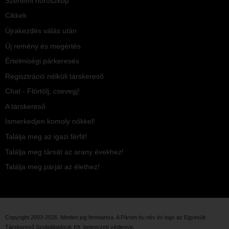
Szerelmi horoszkóp
Cikkek
Újrakezdés válás után
Új remény és megértés
Értelmiségi párkeresés
Regisztráció nélküli társkereső
Chat - Flörtölj, csevegj!
A társkereső
Ismerkedjen komoly nőkkel!
Találja meg az igazi férfit!
Találja meg társát az arany évekhez!
Találja meg párját az élethez!
Copyright 2003-2026. Minden jog fenntartva. A Párom.hu név és logo az
Egyesült
Társkereső Szolgáltatások Kft.
bejegyzett védjegye.