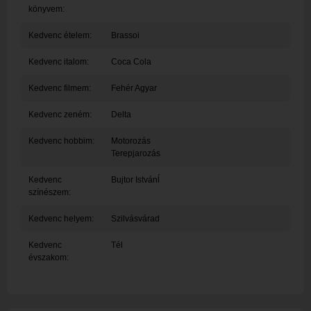
könyvem:
Kedvenc ételem:
Brassoi
Kedvenc italom:
Coca Cola
Kedvenc filmem:
Fehér Agyar
Kedvenc zeném:
Delta
Kedvenc hobbim:
Motorozás
Terepjarozás
Kedvenc
Bujtor Istvánĺ
színészem:
Kedvenc helyem:
Szilvásvárad
Kedvenc
Tél
évszakom: