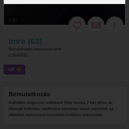
4
Imre (63)
Nemeshetési társkereső férfi
(1904058)
VIP
Bemutatkozás
Külföldön dolgozom sofőrként 2hét munka 2 hét itthon az
itthonlét kellemes eltöltésére keresnék társat.szeretem az
állatokat motoroznoi kirandulni fürdőzés szaunázás