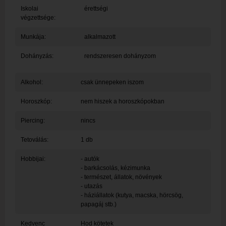
Iskolai
érettségi
végzettsége:
Munkája:
alkalmazott
Dohányzás:
rendszeresen dohányzom
Alkohol:
csak ünnepeken iszom
Horoszkóp:
nem hiszek a horoszkópokban
Piercing:
nincs
Tetoválás:
1 db
Hobbijai:
- autók
- barkácsolás, kézimunka
- természet, állatok, növények
- utazás
- háziállatok (kutya, macska, hörcsög,
papagáj stb.)
Kedvenc
Hod kötetek