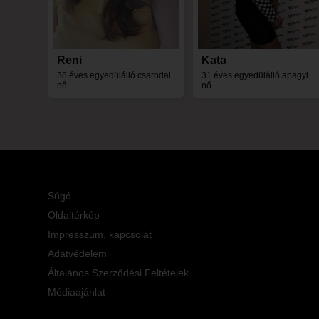
Reni
Kata
38 éves egyedülálló csarodai
31 éves egyedülálló apagyi
nő
nő
Súgó
Oldaltérkép
Impresszum, kapcsolat
Adatvédelem
Általános Szerződési Feltételek
Médiaajánlat