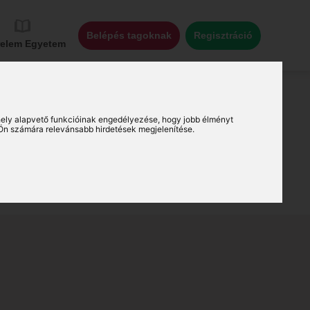
Belépés tagoknak
Regisztráció
relem Egyetem
ely alapvető funkcióinak engedélyezése
,
hogy jobb élményt
Ön számára relevánsabb hirdetések megjelenítése
.