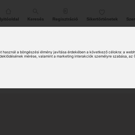
yitóoldal
Keresés
Regisztráció
Sikertörténetek
Sze
éti (33)
t használ a böngészési élmény javítása érdekében a következő célokra:
a webh
érdeklődésének mérése, valamint a marketing interakciók személyre szabása
,
az 
i társkereső nő
88)