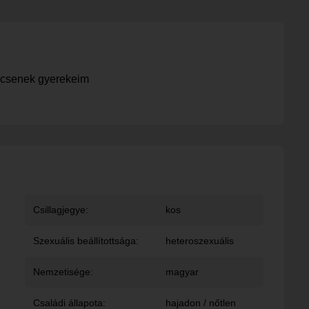
ncsenek gyerekeim
Csillagjegye:
kos
Szexuális beállítottsága:
heteroszexuális
Nemzetisége:
magyar
Családi állapota:
hajadon / nőtlen