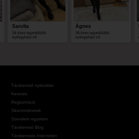
Sarolta
Ágnes
34 éves egyedülálló
38 éves egyedülálló
nyíregyházi nő
nyíregyházi nő
Társkereső nyitóoldal
Keresés
Regisztráció
Sikertörténetek
Szerelem egyetem
Társkereső Blog
Társkeresés Interneten