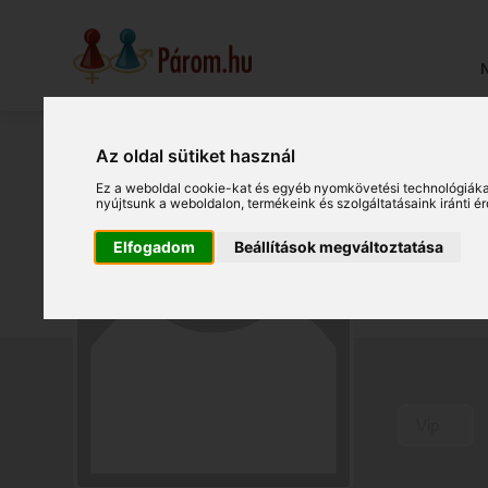
N
Az oldal sütiket használ
Gr
Ez a weboldal cookie-kat és egyéb nyomkövetési technológiáka
nyújtsunk a weboldalon
,
termékeink és szolgáltatásaink iránti 
Elfogadom
Beállítások megváltoztatása
Balkány
(19042
Vip