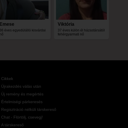
Emese
Viktória
36 éves egyedülálló kisvárdai
37 éves külön él házastársától
nő
fehérgyarmati nő
Cikkek
Újrakezdés válás után
Új remény és megértés
Értelmiségi párkeresés
Regisztráció nélküli társkereső
Chat - Flörtölj, csevegj!
A társkereső