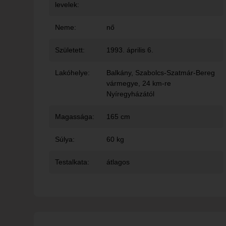
levelek:
Neme:
nő
Született:
1993. április 6.
Lakóhelye:
Balkány
, Szabolcs-Szatmár-Bereg
vármegye, 24 km-re
Nyíregyházától
Magassága:
165 cm
Súlya:
60 kg
Testalkata:
átlagos