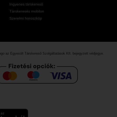
Ingyenes társkereső
Társkeresés mobilon
Szerelmi horoszkóp
logo az
Egyesült Társkereső Szolgáltatások Kft.
bejegyzett védjegye.