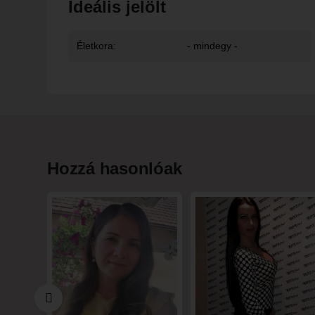
Ideális jelölt
Életkora:
- mindegy -
Hozzá hasonlóak