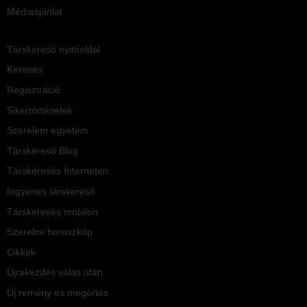
Médiaajánlat
Társkereső nyitóoldal
Keresés
Regisztráció
Sikertörténetek
Szerelem egyetem
Társkereső Blog
Társkeresés Interneten
Ingyenes társkereső
Társkeresés mobilon
Szerelmi horoszkóp
Cikkek
Újrakezdés válás után
Új remény és megértés