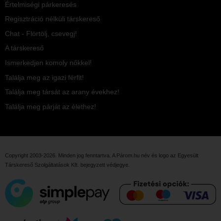
Értelmiségi párkeresés
Regisztráció nélküli társkereső
Chat - Flörtölj, csevegj!
A társkereső
Ismerkedjen komoly nőkkel!
Találja meg az igazi férfit!
Találja meg társát az arany évekhez!
Találja meg párját az élethez!
Copyright 2003-2026. Minden jog fenntartva. A Párom.hu név és logo az
Egyesült
Társkereső Szolgáltatások Kft.
bejegyzett védjegye.