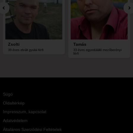
Zsolti
Tamás
39 éves elvált gyulai férfi
33 éves egyedülálló mezőberényi
férfi
Súgó
Oldaltérkép
Impresszum, kapcsolat
Adatvédelem
Általános Szerződési Feltételek