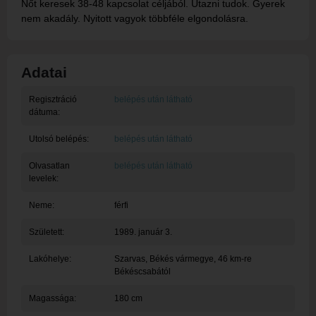
Nőt keresek 38-48 kapcsolat céljából. Utazni tudok. Gyerek
nem akadály. Nyitott vagyok többféle elgondolásra.
Adatai
Regisztráció
belépés után látható
dátuma:
Utolsó belépés:
belépés után látható
Olvasatlan
belépés után látható
levelek:
Neme:
férfi
Született:
1989. január 3.
Lakóhelye:
Szarvas
, Békés vármegye, 46 km-re
Békéscsabától
Magassága:
180 cm