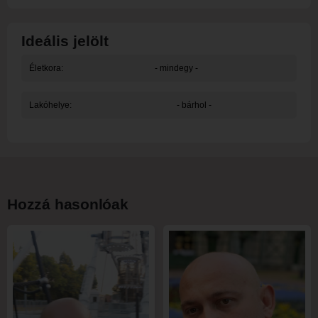
Ideális jelölt
Életkora:
- mindegy -
Lakóhelye:
- bárhol -
Hozzá hasonlóak