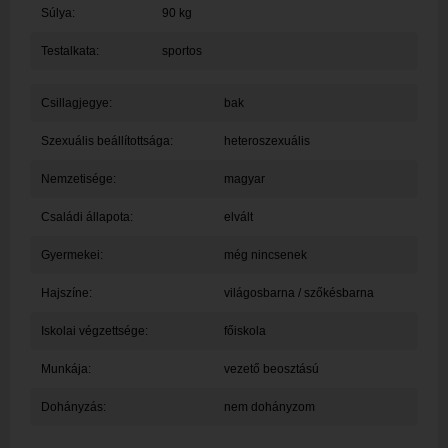
Súlya:
90 kg
Testalkata:
sportos
Csillagjegye:
bak
Szexuális beállítottsága:
heteroszexuális
Nemzetisége:
magyar
Családi állapota:
elvált
Gyermekei:
még nincsenek
Hajszíne:
világosbarna / szőkésbarna
Iskolai végzettsége:
főiskola
Munkája:
vezető beosztású
Dohányzás:
nem dohányzom