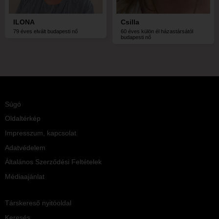
ILONA
Csilla
79 éves elvált budapesti nő
60 éves külön él házastársától
budapesti nő
Súgó
Oldaltérkép
Impresszum, kapcsolat
Adatvédelem
Általános Szerződési Feltételek
Médiaajánlat
Társkereső nyitóoldal
Keresés