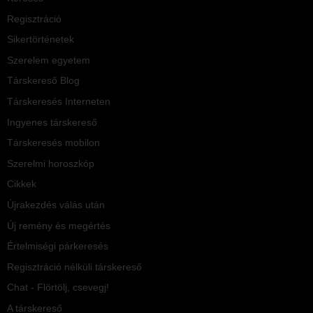
Regisztráció
Sikertörténetek
Szerelem egyetem
Társkereső Blog
Társkeresés Interneten
Ingyenes társkereső
Társkeresés mobilon
Szerelmi horoszkóp
Cikkek
Újrakezdés válás után
Új remény és megértés
Értelmiségi párkeresés
Regisztráció nélküli társkereső
Chat - Flörtölj, csevegj!
A társkereső