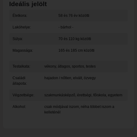
Ideális jelölt
Életkora:
58 és 76 év közötti
Lakóhelye:
- bárhol -
Súlya:
70 és 110 kg közötti
Magassága:
165 és 185 cm közötti
Testalkata:
vékony, átlagos, sportos, testes
Családi
hajadon / nőtlen, elvált, özvegy
állapota:
Végzettsége:
szakmunkásképző, érettségi, főiskola, egyetem
Alkohol:
csak módjával iszom, néha többet iszom a
kelleténél