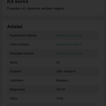
Kit keres
Fogadjon el, olyannak amilyen vagyok.
Adatai
Regisztráció dátuma:
belépés után látható
Utolsó belépés:
belépés után látható
Olvasatlan levelek:
belépés után látható
Neme:
nő
Született:
1959. február 6.
Lakóhelye:
Budapest
Magassága:
158 cm
Súlya:
70 kg