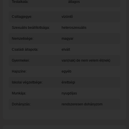
Testalkata:
átlagos
Csillagjegye:
vízöntő
Szexuális beállítottsága:
heteroszexuális
Nemzetisége:
magyar
Családi állapota:
elvált
Gyermekei:
van(nak) de nem velem él(nek)
Hajszíne:
egyéb
Iskolai végzettsége:
érettségi
Munkája:
nyugdíjas
Dohányzás:
rendszeresen dohányzom