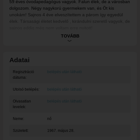
59 éves óvodapedagógus vagyok. Falun élek, de a városban
dolgozom. Négy nagykorú gyermekem van, és Öt kis
unokám! Sajnos 4 éve elveszítettem a párom így egyedül
élek. Társasági életet kedvelő , kirándulni szerető vagyok, de
sajnos eddig még nem voltam erre nyitott!
Szeretném megtalálni melegszívű, korban hozzám illő párom
TOVÁBB
aki őszinte és szintén hasonló módon gondolkodik!
Kedvenc idézetem: “ Jól csak a szívével lát az ember, ami
igazán lényeges az a szemnek láthatatlan .”
Adatai
Regisztráció
belépés után látható
dátuma:
Utolsó belépés:
belépés után látható
Olvasatlan
belépés után látható
levelek:
Neme:
nő
Született:
1967. május 28.