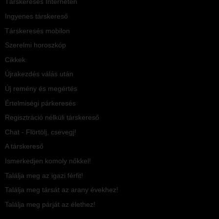
Társkeresés Interneten
Ingyenes társkereső
Társkeresés mobilon
Szerelmi horoszkóp
Cikkek
Újrakezdés válás után
Új remény és megértés
Értelmiségi párkeresés
Regisztráció nélküli társkereső
Chat - Flörtölj, csevegj!
A társkereső
Ismerkedjen komoly nőkkel!
Találja meg az igazi férfit!
Találja meg társát az arany évekhez!
Találja meg párját az élethez!