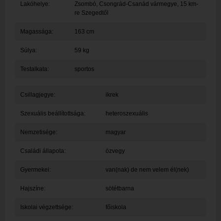
Lakóhelye:
Zsombó
, Csongrád-Csanád vármegye, 15 km-
re Szegedtől
Magassága:
163 cm
Súlya:
59 kg
Testalkata:
sportos
Csillagjegye:
ikrek
Szexuális beállítottsága:
heteroszexuális
Nemzetisége:
magyar
Családi állapota:
özvegy
Gyermekei:
van(nak) de nem velem él(nek)
Hajszíne:
sötétbarna
Iskolai végzettsége:
főiskola