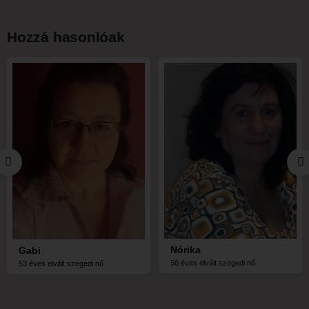
Hozzá hasonlóak
Nórika
Gabi
56 éves elvált szegedi nő
53 éves elvált szegedi nő