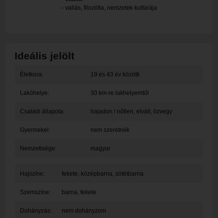
- vallás, filozófia, nemzetek kultúrája
Ideális jelölt
Életkora:
19 és 43 év közötti
Lakóhelye:
30 km-re lakhelyemtől
Családi állapota:
hajadon / nőtlen, elvált, özvegy
Gyermekei:
nem szeretnék
Nemzetisége:
magyar
Hajszíne:
fekete, középbarna, sötétbarna
Szemszíne:
barna, fekete
Dohányzás:
nem dohányzom