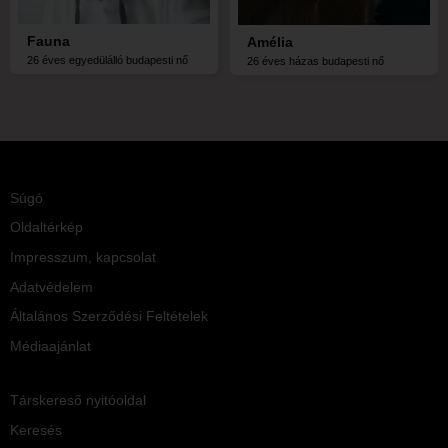
Fauna
Amélia
26 éves egyedülálló budapesti nő
26 éves házas budapesti nő
Súgó
Oldaltérkép
Impresszum, kapcsolat
Adatvédelem
Általános Szerződési Feltételek
Médiaajánlat
Társkereső nyitóoldal
Keresés