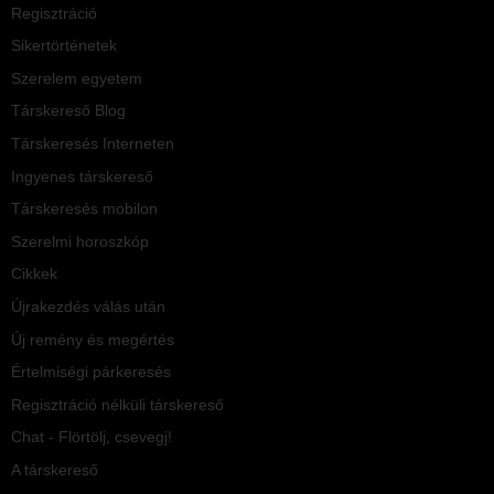
Regisztráció
Sikertörténetek
Szerelem egyetem
Társkereső Blog
Társkeresés Interneten
Ingyenes társkereső
Társkeresés mobilon
Szerelmi horoszkóp
Cikkek
Újrakezdés válás után
Új remény és megértés
Értelmiségi párkeresés
Regisztráció nélküli társkereső
Chat - Flörtölj, csevegj!
A társkereső