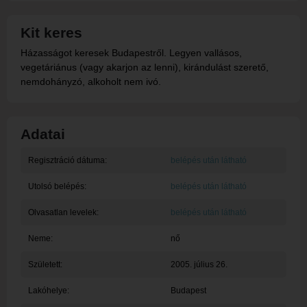
Kit keres
Házasságot keresek Budapestről. Legyen vallásos,
vegetáriánus (vagy akarjon az lenni), kirándulást szerető,
nemdohányzó, alkoholt nem ivó.
Adatai
Regisztráció dátuma:
belépés után látható
Utolsó belépés:
belépés után látható
Olvasatlan levelek:
belépés után látható
Neme:
nő
Született:
2005. július 26.
Lakóhelye:
Budapest