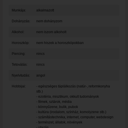
Munkája:
alkalmazott
Dohányzás:
nem dohányzom
Alkohol:
nem iszom alkoholt
Horoszkóp:
nem hiszek a horoszkópokban
Piercing:
nincs
Tetoválás:
nincs
Nyelvtudás:
angol
Hobbijai:
- egészséges táplálkozás (natúr-, reformkonyha
stb.)
- ezotéria, misztikum, okkult tudományok
- filmek, sztárok, média
- könnyűzene, bulik, pubok
- kultúra (irodalom, színház, komolyzene stb.)
- számítástechnika, internet, computer, webdesign
- természet, állatok, növények
- utazás