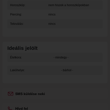
Horoszkóp:
nem hiszek a horoszkópokban
Piercing:
nincs
Tetoválás:
nincs
Ideális jelölt
Életkora:
- mindegy -
Lakóhelye:
- bárhol -
SMS küldése neki
Hívd fel