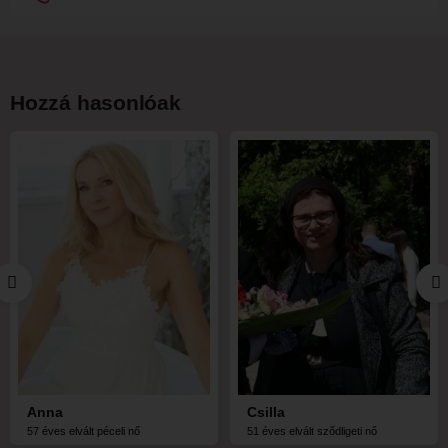
Hozzá hasonlóak
Anna
Csilla
57 éves elvált péceli nő
51 éves elvált sződligeti nő