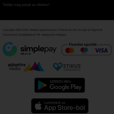
Találja meg párját az élethez!
Copyright 2003-2026. Minden jog fenntartva. A Párom.hu név és logo az
Egyesült
Társkereső Szolgáltatások Kft.
bejegyzett védjegye.