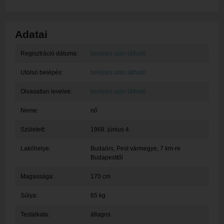
Adatai
Regisztráció dátuma:
belépés után látható
Utolsó belépés:
belépés után látható
Olvasatlan levelek:
belépés után látható
Neme:
nő
Született:
1968. június 4.
Lakóhelye:
Budaörs
, Pest vármegye, 7 km-re
Budapesttől
Magassága:
170 cm
Súlya:
65 kg
Testalkata:
átlagos