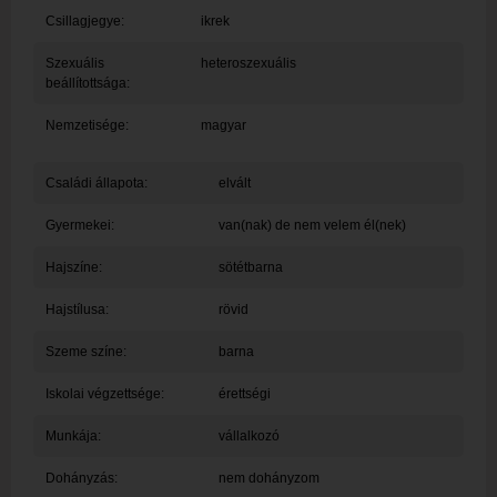
Csillagjegye:
ikrek
Szexuális
heteroszexuális
beállítottsága:
Nemzetisége:
magyar
Családi állapota:
elvált
Gyermekei:
van(nak) de nem velem él(nek)
Hajszíne:
sötétbarna
Hajstílusa:
rövid
Szeme színe:
barna
Iskolai végzettsége:
érettségi
Munkája:
vállalkozó
Dohányzás:
nem dohányzom