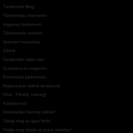
Társkereső Blog
Társkeresés Interneten
Ingyenes társkereső
Társkeresés mobilon
Szerelmi horoszkóp
Cikkek
Újrakezdés válás után
Új remény és megértés
Értelmiségi párkeresés
Regisztráció nélküli társkereső
Chat - Flörtölj, csevegj!
A társkereső
Ismerkedjen komoly nőkkel!
Találja meg az igazi férfit!
Találja meg társát az arany évekhez!