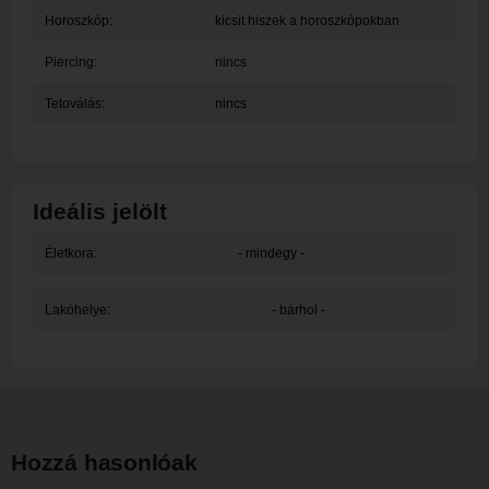
Horoszkóp:
kicsit hiszek a horoszkópokban
Piercing:
nincs
Tetoválás:
nincs
Ideális jelölt
Életkora:
- mindegy -
Lakóhelye:
- bárhol -
Hozzá hasonlóak