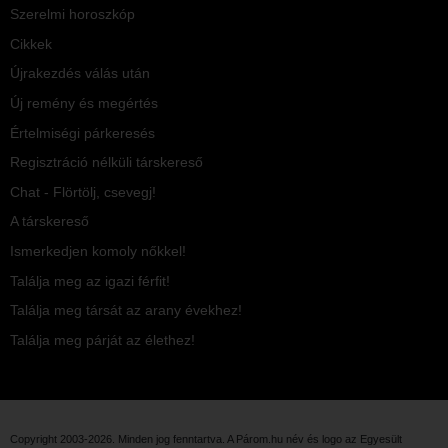
Szerelmi horoszkóp
Cikkek
Újrakezdés válás után
Új remény és megértés
Értelmiségi párkeresés
Regisztráció nélküli társkereső
Chat - Flörtölj, csevegj!
A társkereső
Ismerkedjen komoly nőkkel!
Találja meg az igazi férfit!
Találja meg társát az arany évekhez!
Találja meg párját az élethez!
Copyright 2003-2026. Minden jog fenntartva. A Párom.hu név és logo az
Egyesült