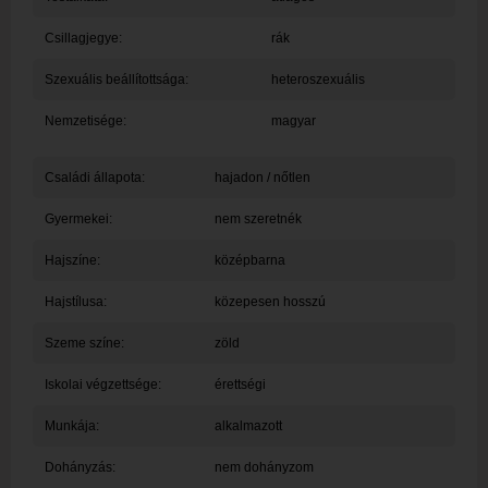
Csillagjegye:
rák
Szexuális beállítottsága:
heteroszexuális
Nemzetisége:
magyar
Családi állapota:
hajadon / nőtlen
Gyermekei:
nem szeretnék
Hajszíne:
középbarna
Hajstílusa:
közepesen hosszú
Szeme színe:
zöld
Iskolai végzettsége:
érettségi
Munkája:
alkalmazott
Dohányzás:
nem dohányzom