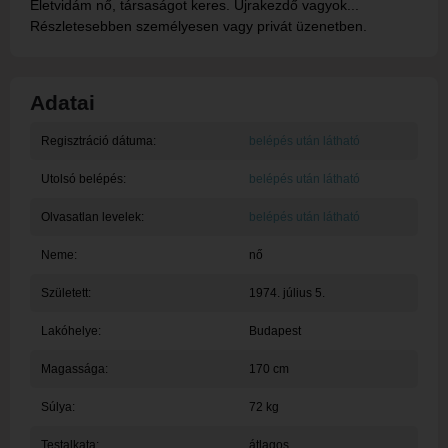
Életvidám nő, társaságot keres. Újrakezdő vagyok...
Részletesebben személyesen vagy privát üzenetben.
Adatai
Regisztráció dátuma:
belépés után látható
Utolsó belépés:
belépés után látható
Olvasatlan levelek:
belépés után látható
Neme:
nő
Született:
1974. július 5.
Lakóhelye:
Budapest
Magassága:
170 cm
Súlya:
72 kg
Testalkata:
átlagos