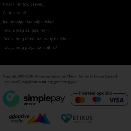
Chat - Flörtölj, csevegj!
A társkereső
Ismerkedjen komoly nőkkel!
Találja meg az igazi férfit!
Találja meg társát az arany évekhez!
Találja meg párját az élethez!
Copyright 2003-2026. Minden jog fenntartva. A Párom.hu név és logo az
Egyesült
Társkereső Szolgáltatások Kft.
bejegyzett védjegye.