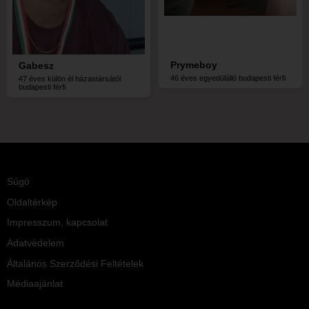
Prymeboy
Gabesz
46 éves egyedülálló budapesti férfi
47 éves külön él házastársától
budapesti férfi
Súgó
Oldaltérkép
Impresszum, kapcsolat
Adatvédelem
Általános Szerződési Feltételek
Médiaajánlat