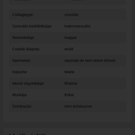
Csillagjegye:
oroszlán
Szexuális beállítottsága:
heteroszexuális
Nemzetisége:
magyar
Családi állapota:
elvált
Gyermekei:
van(nak) de nem velem él(nek)
Hajszíne:
fekete
Iskolai végzettsége:
főiskola
Munkája:
fizikai
Dohányzás:
nem dohányzom