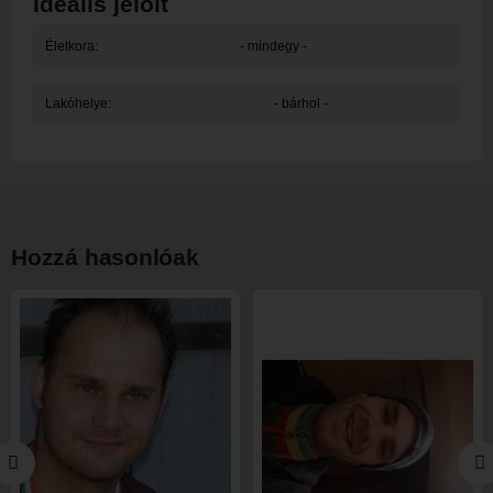
Ideális jelölt
Életkora:
- mindegy -
Lakóhelye:
- bárhol -
Hozzá hasonlóak