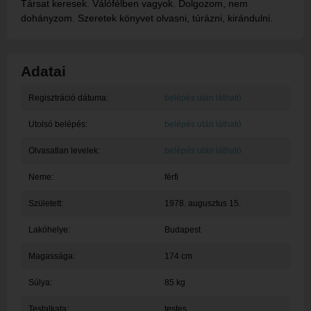
Társat keresek. Válófélben vagyok. Dolgozom, nem
dohányzom. Szeretek könyvet olvasni, túrázni, kirándulni.
Adatai
Regisztráció dátuma:
belépés után látható
Utolsó belépés:
belépés után látható
Olvasatlan levelek:
belépés után látható
Neme:
férfi
Született:
1978. augusztus 15.
Lakóhelye:
Budapest
Magassága:
174 cm
Súlya:
85 kg
Testalkata:
testes