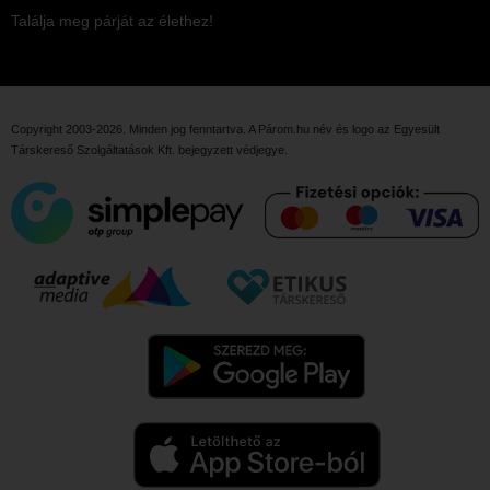
Találja meg párját az élethez!
Copyright 2003-2026. Minden jog fenntartva. A Párom.hu név és logo az
Egyesült
Társkereső Szolgáltatások Kft.
bejegyzett védjegye.