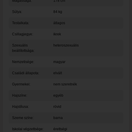
Magassága:
178 cm
Súlya:
84 kg
Testalkata:
átlagos
Csillagjegye:
ikrek
Szexuális
heteroszexuális
beállítottsága:
Nemzetisége:
magyar
Családi állapota:
elvált
Gyermekei:
nem szeretnék
Hajszíne:
egyéb
Hajstílusa:
rövid
Szeme színe:
barna
Iskolai végzettsége:
érettségi