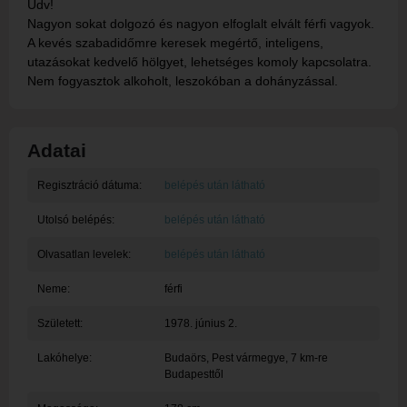
Üdv!
Nagyon sokat dolgozó és nagyon elfoglalt elvált férfi vagyok.
A kevés szabadidőmre keresek megértő, inteligens,
utazásokat kedvelő hölgyet, lehetséges komoly kapcsolatra.
Nem fogyasztok alkoholt, leszokóban a dohányzással.
Adatai
Regisztráció dátuma:
belépés után látható
Utolsó belépés:
belépés után látható
Olvasatlan levelek:
belépés után látható
Neme:
férfi
Született:
1978. június 2.
Lakóhelye:
Budaörs
, Pest vármegye, 7 km-re
Budapesttől