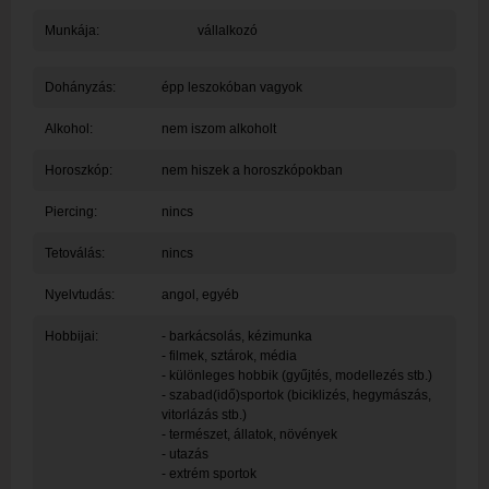
Munkája:
vállalkozó
Dohányzás:
épp leszokóban vagyok
Alkohol:
nem iszom alkoholt
Horoszkóp:
nem hiszek a horoszkópokban
Piercing:
nincs
Tetoválás:
nincs
Nyelvtudás:
angol, egyéb
Hobbijai:
- barkácsolás, kézimunka
- filmek, sztárok, média
- különleges hobbik (gyűjtés, modellezés stb.)
- szabad(idő)sportok (biciklizés, hegymászás,
vitorlázás stb.)
- természet, állatok, növények
- utazás
- extrém sportok