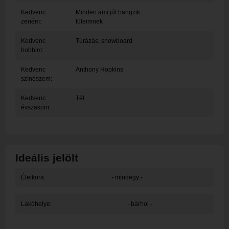
Kedvenc
Minden ami jól hangzik
zeném:
füleimnek
Kedvenc
Túrázás, snowboard
hobbim:
Kedvenc
Anthony Hopkins
színészem:
Kedvenc
Tél
évszakom:
Ideális jelölt
Életkora:
- mindegy -
Lakóhelye:
- bárhol -