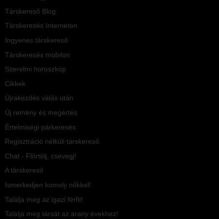
Társkereső Blog
Társkeresés Interneten
Ingyenes társkereső
Társkeresés mobilon
Szerelmi horoszkóp
Cikkek
Újrakezdés válás után
Új remény és megértés
Értelmiségi párkeresés
Regisztráció nélküli társkereső
Chat - Flörtölj, csevegj!
A társkereső
Ismerkedjen komoly nőkkel!
Találja meg az igazi férfit!
Találja meg társát az arany évekhez!