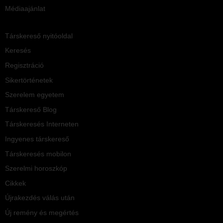
Médiaajánlat
Társkereső nyitóoldal
Keresés
Regisztráció
Sikertörténetek
Szerelem egyetem
Társkereső Blog
Társkeresés Interneten
Ingyenes társkereső
Társkeresés mobilon
Szerelmi horoszkóp
Cikkek
Újrakezdés válás után
Új remény és megértés