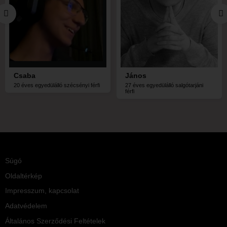
Csaba
János
20 éves egyedülálló szécsényi férfi
27 éves egyedülálló salgótarjáni
férfi
Súgó
Oldaltérkép
Impresszum, kapcsolat
Adatvédelem
Általános Szerződési Feltételek