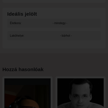
Ideális jelölt
Életkora:
- mindegy -
Lakóhelye:
- bárhol -
Hozzá hasonlóak