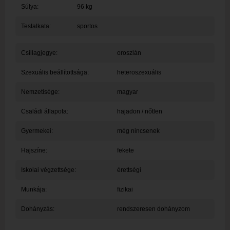
Súlya:
96 kg
Testalkata:
sportos
Csillagjegye:
oroszlán
Szexuális beállítottsága:
heteroszexuális
Nemzetisége:
magyar
Családi állapota:
hajadon / nőtlen
Gyermekei:
még nincsenek
Hajszíne:
fekete
Iskolai végzettsége:
érettségi
Munkája:
fizikai
Dohányzás:
rendszeresen dohányzom