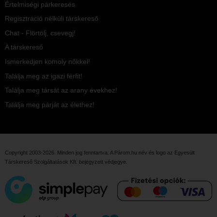
Értelmiségi párkeresés
Regisztráció nélküli társkereső
Chat - Flörtölj, csevegj!
A társkereső
Ismerkedjen komoly nőkkel!
Találja meg az igazi férfit!
Találja meg társát az arany évekhez!
Találja meg párját az élethez!
Copyright 2003-2026. Minden jog fenntartva. A Párom.hu név és logo az
Egyesült
Társkereső Szolgáltatások Kft.
bejegyzett védjegye.