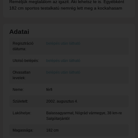
Reméljük megtalálom az igazit. Aki lehetsz te is. Egyébként
182 cm sportos testalkatú nemrég lett meg a kockahasam
Adatai
Regisztráció
belépés után látható
dátuma:
Utolsó belépés:
belépés után látható
Olvasatlan
belépés után látható
levelek:
Neme:
férfi
Született:
2002. augusztus 4.
Lakóhelye:
Balassagyarmat
, Nógrád vármegye, 38 km-re
Salgótarjántól
Magassága:
182 cm