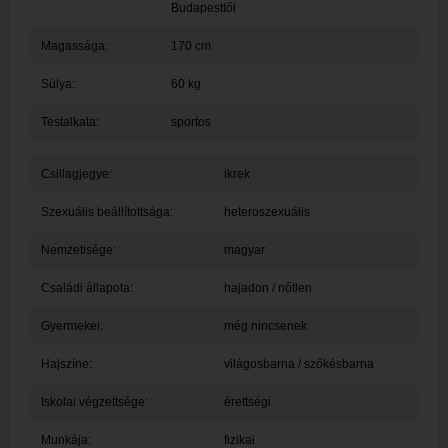
Budapesttől
Magassága:
170 cm
Súlya:
60 kg
Testalkata:
sportos
Csillagjegye:
ikrek
Szexuális beállítottsága:
heteroszexuális
Nemzetisége:
magyar
Családi állapota:
hajadon / nőtlen
Gyermekei:
még nincsenek
Hajszíne:
világosbarna / szőkésbarna
Iskolai végzettsége:
érettségi
Munkája:
fizikai