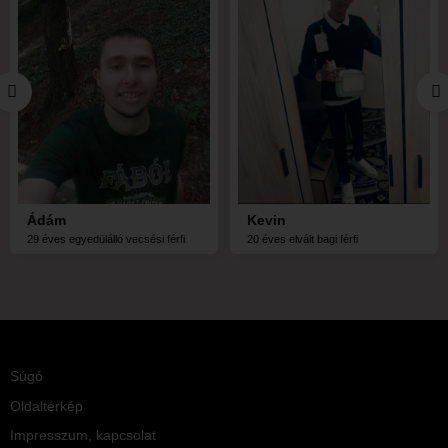
Ádám
Kevin
29 éves egyedülálló vecsési férfi
20 éves elvált bagi férfi
Súgó
Oldaltérkép
Impresszum, kapcsolat