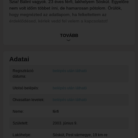
Szia! Bálint vagyok. 23 éves férfi, lakhelyem Sóskút. Egyelőre
nem volt időm többet írni, de hamarosan pótolom. Örülök,
hogy megnézted az adatlapom, ha felkeltettem az
érdeklődésed, kérlek vedd fel velem a kapcsolatot!
Ez egy rendszerüzenet, tagunk egyelőre nem töltötte ki a
TOVÁBB
bemutatkozását.
Adatai
Regisztráció
belépés után látható
dátuma:
Utolsó belépés:
belépés után látható
Olvasatlan levelek:
belépés után látható
Neme:
férfi
Született:
2003. június 9.
Lakóhelye:
Sóskút
, Pest vármegye, 19 km-re