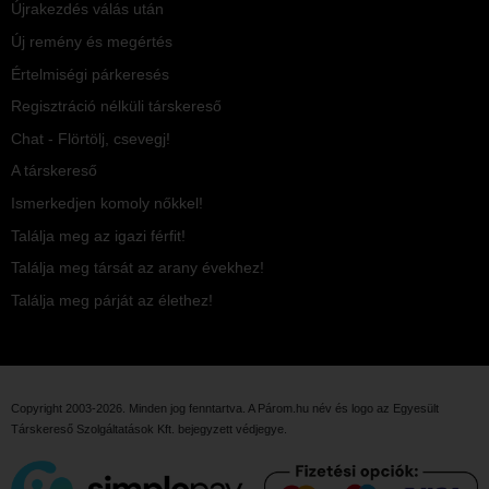
Újrakezdés válás után
Új remény és megértés
Értelmiségi párkeresés
Regisztráció nélküli társkereső
Chat - Flörtölj, csevegj!
A társkereső
Ismerkedjen komoly nőkkel!
Találja meg az igazi férfit!
Találja meg társát az arany évekhez!
Találja meg párját az élethez!
Copyright 2003-2026. Minden jog fenntartva. A Párom.hu név és logo az
Egyesült
Társkereső Szolgáltatások Kft.
bejegyzett védjegye.