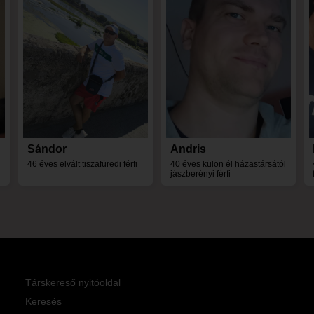
Sándor
Andris
46 éves elvált tiszafüredi férfi
40 éves külön él házastársától
jászberényi férfi
Társkereső nyitóoldal
Keresés