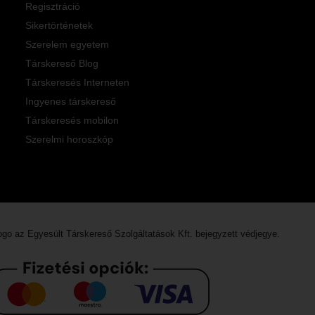
Regisztráció
Sikertörténetek
Szerelem egyetem
Társkereső Blog
Társkeresés Interneten
Ingyenes társkereső
Társkeresés mobilon
Szerelmi horoszkóp
logo az
Egyesült Társkereső Szolgáltatások Kft.
bejegyzett védjegye.