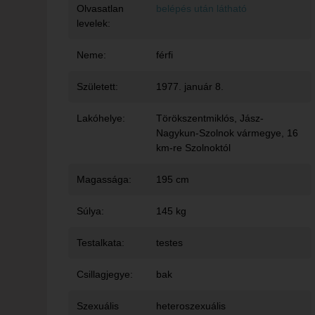
Olvasatlan
belépés után látható
levelek:
Neme:
férfi
Született:
1977. január 8.
Lakóhelye:
Törökszentmiklós
, Jász-
Nagykun-Szolnok vármegye, 16
km-re Szolnoktól
Magassága:
195 cm
Súlya:
145 kg
Testalkata:
testes
Csillagjegye:
bak
Szexuális
heteroszexuális