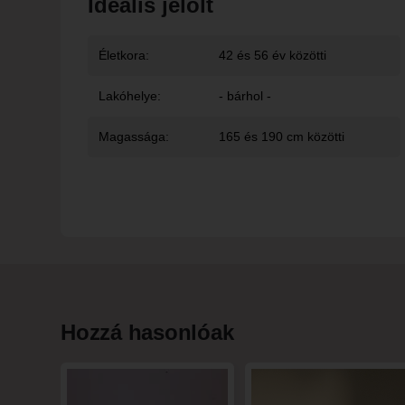
Ideális jelölt
Életkora:
42 és 56 év közötti
Lakóhelye:
- bárhol -
Magassága:
165 és 190 cm közötti
Hozzá hasonlóak