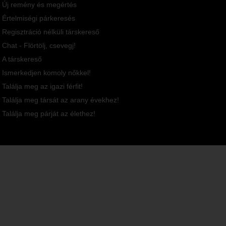
Új remény és megértés
Értelmiségi párkeresés
Regisztráció nélküli társkereső
Chat - Flörtölj, csevegj!
A társkereső
Ismerkedjen komoly nőkkel!
Találja meg az igazi férfit!
Találja meg társát az arany évekhez!
Találja meg párját az élethez!