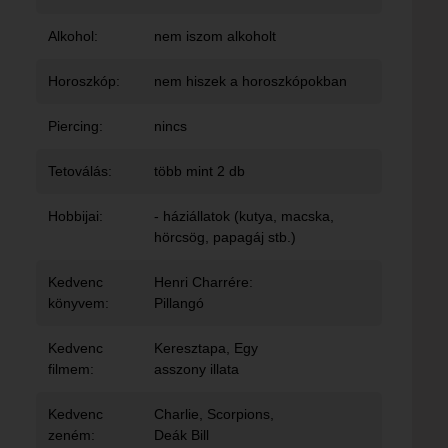
Alkohol:
nem iszom alkoholt
Horoszkóp:
nem hiszek a horoszkópokban
Piercing:
nincs
Tetoválás:
több mint 2 db
Hobbijai:
- háziállatok (kutya, macska,
hörcsög, papagáj stb.)
Kedvenc
Henri Charrére:
könyvem:
Pillangó
Kedvenc
Keresztapa, Egy
filmem:
asszony illata
Kedvenc
Charlie, Scorpions,
zeném:
Deák Bill