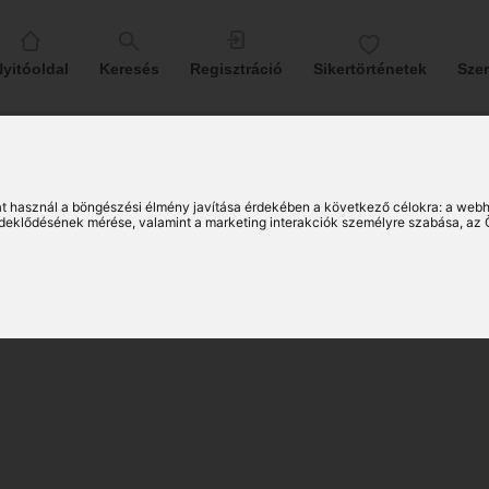
yitóoldal
Keresés
Regisztráció
Sikertörténetek
Sze
ila (49)
t használ a böngészési élmény javítása érdekében a következő célokra:
a webh
érdeklődésének mérése, valamint a marketing interakciók személyre szabása
,
az 
entmiklósi társkereső férfi
62)