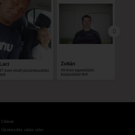
férfi
Zoltán
Laci
49 éves egyedülálló
47 éves elvált jászárokszállási
kisújszállási férfi
férfi
Cikkek
Újrakezdés válás után