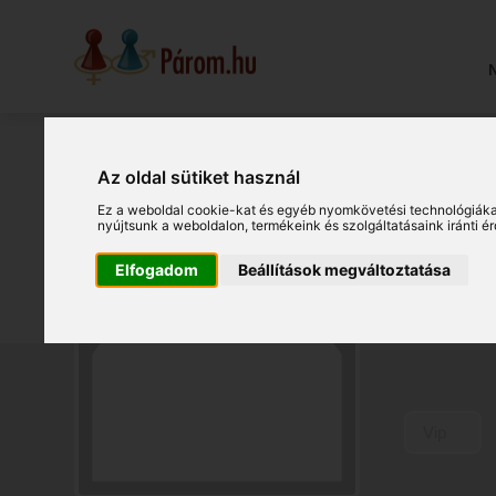
N
Az oldal sütiket használ
Att
Ez a weboldal cookie-kat és egyéb nyomkövetési technológiáka
nyújtsunk a weboldalon
,
termékeink és szolgáltatásaink iránti 
Töröksz
Elfogadom
Beállítások megváltoztatása
(19031
Vip