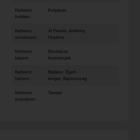
Kedvenc
Kutyázás,
hobbim:
Kedvenc
Al Pacino, Anthony
színészem:
Hopkins
Kedvenc
Munkácsy
képem:
festmények
Kedvenc
Balaton, Égeti-
helyem:
tenger, Bajorország
Kedvenc
Tavasz
évszakom: