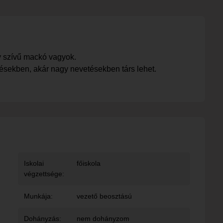
y szívű mackó vagyok.
ésekben, akár nagy nevetésekben társ lehet.
Iskolai
főiskola
végzettsége:
Munkája:
vezető beosztású
Dohányzás:
nem dohányzom