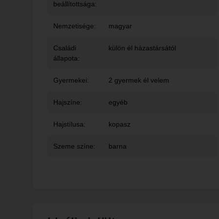
beállítottsága:
Nemzetisége:
magyar
Családi
külön él házastársától
állapota:
Gyermekei:
2 gyermek él velem
Hajszíne:
egyéb
Hajstílusa:
kopasz
Szeme színe:
barna