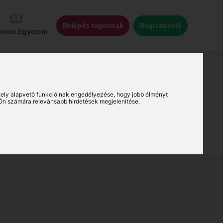
Belépés tagoknak
Regisztráció
relem Egyetem
ely alapvető funkcióinak engedélyezése
,
hogy jobb élményt
Ön számára relevánsabb hirdetések megjelenítése
.