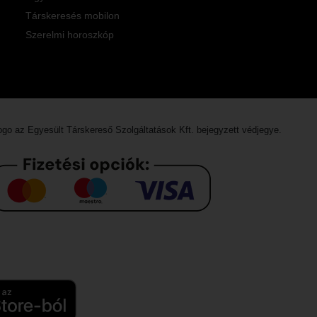
Társkeresés mobilon
Szerelmi horoszkóp
logo az
Egyesült Társkereső Szolgáltatások Kft.
bejegyzett védjegye.