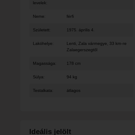
levelek:
Neme:
férfi
Született:
1975. április 4.
Lakóhelye:
Lenti
, Zala vármegye, 33 km-re
Zalaegerszegtől
Magassága:
178 cm
Súlya:
94 kg
Testalkata:
átlagos
Ideális jelölt