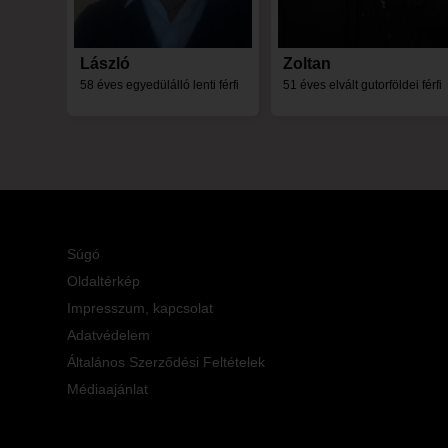
László
Zoltan
58 éves egyedülálló lenti férfi
51 éves elvált gutorföldei férfi
Súgó
Oldaltérkép
Impresszum, kapcsolat
Adatvédelem
Általános Szerződési Feltételek
Médiaajánlat