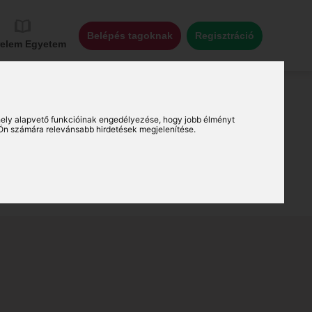
Belépés tagoknak
Regisztráció
relem Egyetem
ely alapvető funkcióinak engedélyezése
,
hogy jobb élményt
Ön számára relevánsabb hirdetések megjelenítése
.