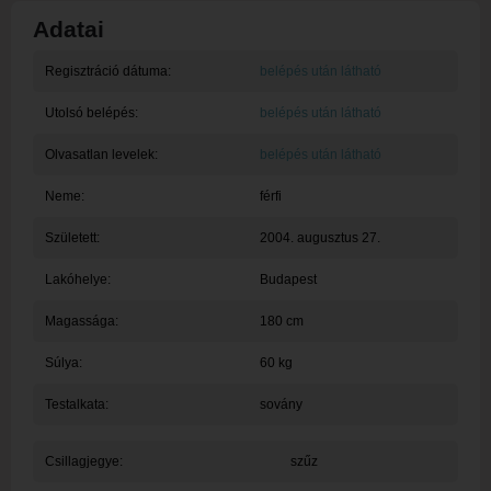
Adatai
Regisztráció dátuma:
belépés után látható
Utolsó belépés:
belépés után látható
Olvasatlan levelek:
belépés után látható
Neme:
férfi
Született:
2004. augusztus 27.
Lakóhelye:
Budapest
Magassága:
180 cm
Súlya:
60 kg
Testalkata:
sovány
Csillagjegye:
szűz