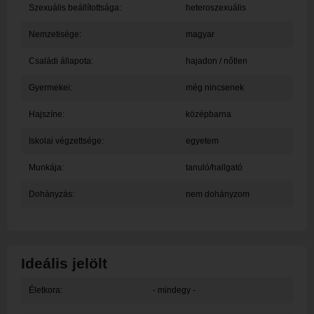
Szexuális beállítottsága:
heteroszexuális
Nemzetisége:
magyar
Családi állapota:
hajadon / nőtlen
Gyermekei:
még nincsenek
Hajszíne:
középbarna
Iskolai végzettsége:
egyetem
Munkája:
tanuló/hallgató
Dohányzás:
nem dohányzom
Ideális jelölt
Életkora:
- mindegy -