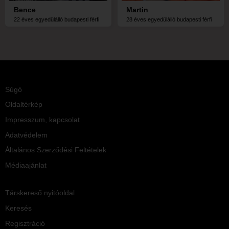
Bence
Martin
22 éves egyedülálló budapesti férfi
28 éves egyedülálló budapesti férfi
Súgó
Oldaltérkép
Impresszum, kapcsolat
Adatvédelem
Általános Szerződési Feltételek
Médiaajánlat
Társkereső nyitóoldal
Keresés
Regisztráció