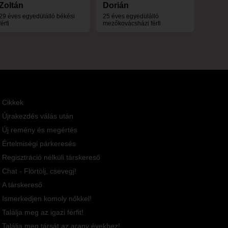
Zoltán
Dorián
29 éves egyedülálló békési
25 éves egyedülálló
férfi
mezőkovácsházi férfi
Cikkek
Újrakezdés válás után
Új remény és megértés
Értelmiségi párkeresés
Regisztráció nélküli társkereső
Chat - Flörtölj, csevegj!
A társkereső
Ismerkedjen komoly nőkkel!
Találja meg az igazi férfit!
Találja meg társát az arany évekhez!