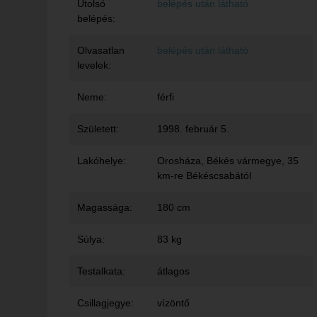
Utolsó
belépés után látható
belépés:
Olvasatlan
belépés után látható
levelek:
Neme:
férfi
Született:
1998. február 5.
Lakóhelye:
Orosháza
, Békés vármegye, 35
km-re Békéscsabától
Magassága:
180 cm
Súlya:
83 kg
Testalkata:
átlagos
Csillagjegye:
vízöntő