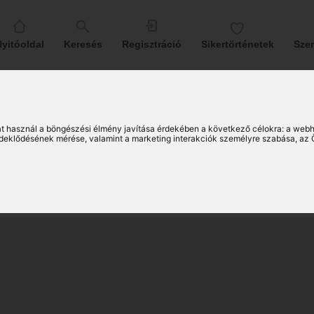
yitóoldal
Keresés
Regisztráció
Sikertörténetek
Sze
am (28)
t használ a böngészési élmény javítása érdekében a következő célokra:
a webh
érdeklődésének mérése, valamint a marketing interakciók személyre szabása
,
az 
 társkereső férfi
23)