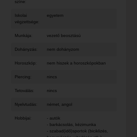
színe:
Iskolai
egyetem
végzettsége:
Munkája:
vezető beosztású
Dohányzás:
nem dohányzom
Horoszkóp:
nem hiszek a horoszkópokban
Piercing:
nincs
Tetoválás:
nincs
Nyelvtudás:
német, angol
Hobbijai:
- autók
- barkácsolás, kézimunka
- szabad(idő)sportok (biciklizés,