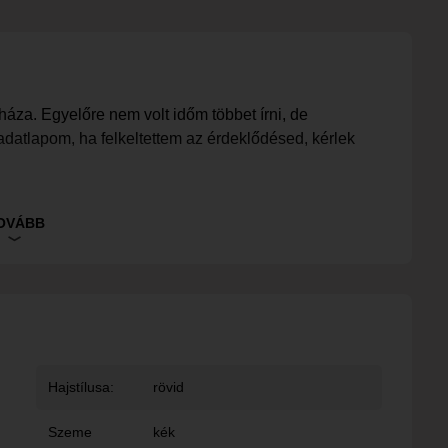
áza. Egyelőre nem volt időm többet írni, de
atlapom, ha felkeltettem az érdeklődésed, kérlek
tte ki a bemutatkozását.
OVÁBB
Hajstílusa:
rövid
Szeme
kék