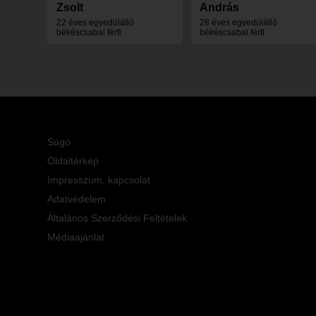
Zsolt
András
22 éves egyedülálló
28 éves egyedülálló
békéscsabai férfi
békéscsabai férfi
Súgó
Oldaltérkép
Impresszum, kapcsolat
Adatvédelem
Általános Szerződési Feltételek
Médiaajánlat