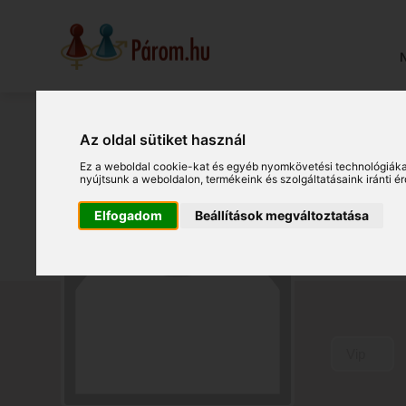
N
Az oldal sütiket használ
Ad
Ez a weboldal cookie-kat és egyéb nyomkövetési technológiáka
nyújtsunk a weboldalon
,
termékeink és szolgáltatásaink iránti 
Orosházi
Elfogadom
Beállítások megváltoztatása
(19039
Vip