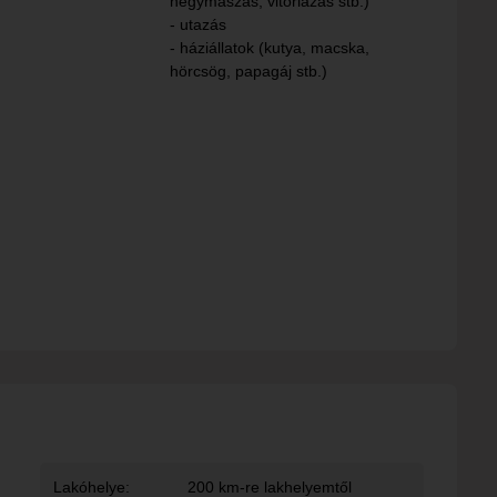
hegymászás, vitorlázás stb.)
- utazás
- háziállatok (kutya, macska,
hörcsög, papagáj stb.)
Lakóhelye:
200 km-re lakhelyemtől