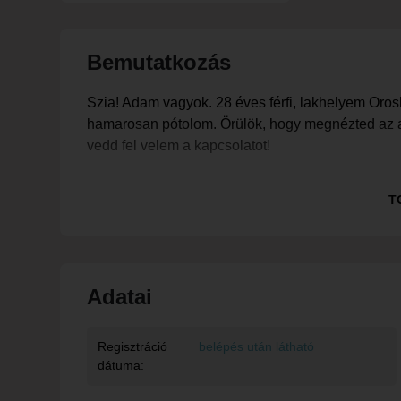
Bemutatkozás
Szia! Adam vagyok. 28 éves férfi, lakhelyem Orosh
hamarosan pótolom. Örülök, hogy megnézted az ad
vedd fel velem a kapcsolatot!
Ez egy rendszerüzenet, tagunk egyelőre nem töltö
T
Adatai
Regisztráció
belépés után látható
dátuma: