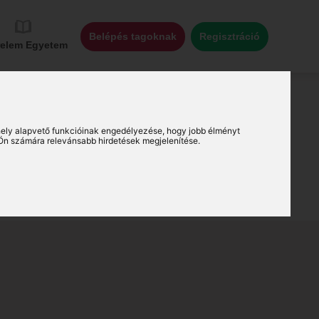
Belépés tagoknak
Regisztráció
relem Egyetem
ely alapvető funkcióinak engedélyezése
,
hogy jobb élményt
Ön számára relevánsabb hirdetések megjelenítése
.