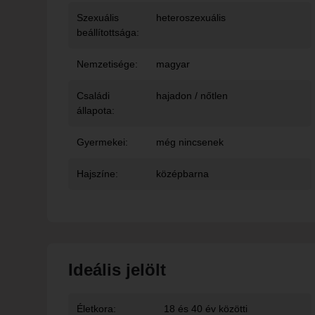
Szexuális
heteroszexuális
beállítottsága:
Nemzetisége:
magyar
Családi
hajadon / nőtlen
állapota:
Gyermekei:
még nincsenek
Hajszíne:
középbarna
Ideális jelölt
Életkora:
18 és 40 év közötti