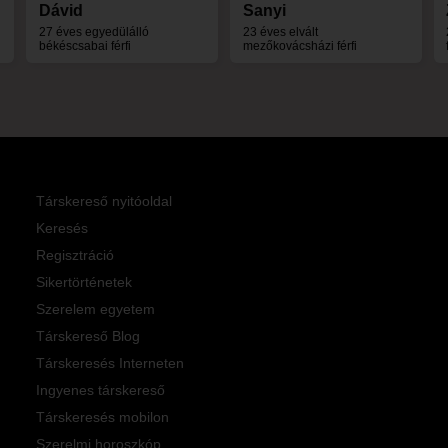
Dávid
Sanyi
27 éves egyedülálló
23 éves elvált
békéscsabai férfi
mezőkovácsházi férfi
Társkereső nyitóoldal
Keresés
Regisztráció
Sikertörténetek
Szerelem egyetem
Társkereső Blog
Társkeresés Interneten
Ingyenes társkereső
Társkeresés mobilon
Szerelmi horoszkóp